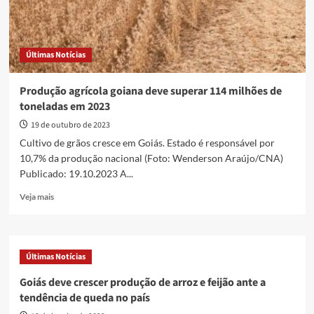
Últimas Notícias
Produção agrícola goiana deve superar 114 milhões de
toneladas em 2023
19 de outubro de 2023
Cultivo de grãos cresce em Goiás. Estado é responsável por
10,7% da produção nacional (Foto: Wenderson Araújo/CNA)
Publicado: 19.10.2023 A...
Read
Veja mais
more
about
Produção
agrícola
Últimas Notícias
goiana
deve
Goiás deve crescer produção de arroz e feijão ante a
superar
tendência de queda no país
114