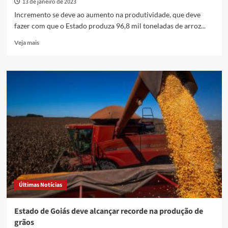
milhões
13 de janeiro de 2023
de
Incremento se deve ao aumento na produtividade, que deve
toneladas
fazer com que o Estado produza 96,8 mil toneladas de arroz...
em
2023
Read
Veja mais
more
about
Goiás
deve
crescer
produção
de
arroz
e
feijão
ante
a
tendência
de
Últimas Notícias
queda
no
país
Estado de Goiás deve alcançar recorde na produção de
grãos