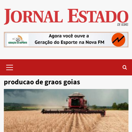
Skip
to
content
Primary
Menu
producao de graos goias