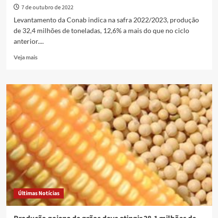
7 de outubro de 2022
Levantamento da Conab indica na safra 2022/2023, produção
de 32,4 milhões de toneladas, 12,6% a mais do que no ciclo
anterior....
Read
Veja mais
more
about
Estado
de
Goiás
deve
alcançar
recorde
na
produção
de
grãos
Últimas Notícias