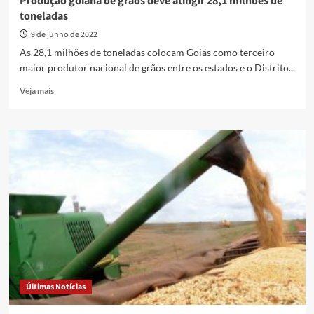
Produção goiana de grãos deve atingir 28,1 milhões de
toneladas
9 de junho de 2022
As 28,1 milhões de toneladas colocam Goiás como terceiro
maior produtor nacional de grãos entre os estados e o Distrito...
Read
Veja mais
more
about
Produção
goiana
de
grãos
deve
atingir
28,1
milhões
de
toneladas
Últimas Notícias