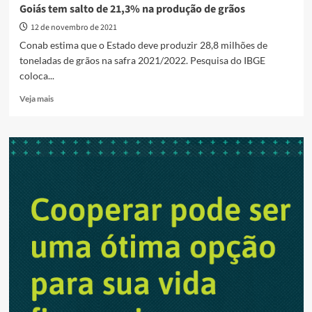
Goiás tem salto de 21,3% na produção de grãos
12 de novembro de 2021
Conab estima que o Estado deve produzir 28,8 milhões de
toneladas de grãos na safra 2021/2022. Pesquisa do IBGE
coloca...
Read
Veja mais
more
about
Goiás
tem
salto
de
21,3%
na
produção
de
grãos