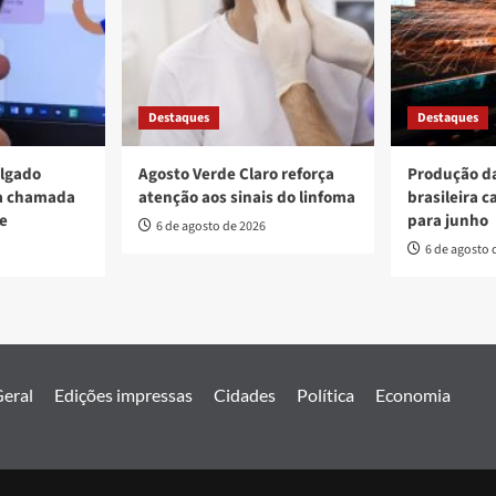
Destaques
Destaques
ulgado
Agosto Verde Claro reforça
Produção da
va chamada
atenção aos sinais do linfoma
brasileira c
re
para junho
6 de agosto de 2026
6 de agosto 
eral
Edições impressas
Cidades
Política
Economia