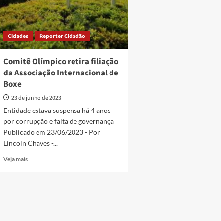
Cidades
Reporter Cidadão
Comitê Olímpico retira filiação
da Associação Internacional de
Boxe
23 de junho de 2023
Entidade estava suspensa há 4 anos
por corrupção e falta de governança
Publicado em 23/06/2023 - Por
Lincoln Chaves -...
Read
Veja mais
more
about
Comitê
Olímpico
retira
filiação