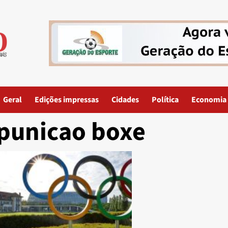
Geral
Edições impressas
Cidades
Política
Economia
punicao boxe