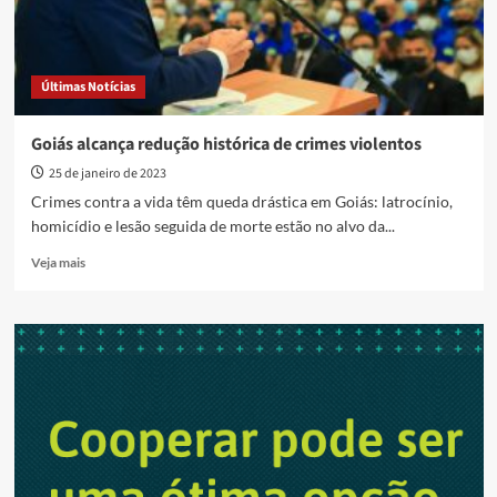
Últimas Notícias
Goiás alcança redução histórica de crimes violentos
25 de janeiro de 2023
Crimes contra a vida têm queda drástica em Goiás: latrocínio,
homicídio e lesão seguida de morte estão no alvo da...
Read
Veja mais
more
about
Goiás
alcança
redução
histórica
de
crimes
violentos