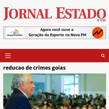
Skip
to
content
Primary
Menu
reducao de crimes goias