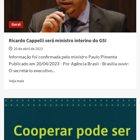
Geral
Ricardo Cappelli será ministro interino do GSI
20 de abril de 2023
Informação foi confirmada pelo ministro Paulo Pimenta
Publicado em 20/04/2023 - Por Agência Brasil - Brasília ouvir:
O secretário executivo...
Read
Veja mais
more
about
Ricardo
Cappelli
será
ministro
interino
do
GSI