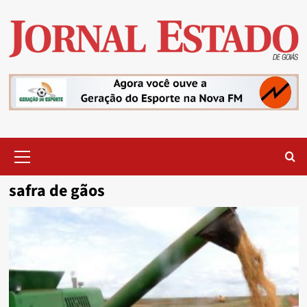
Skip
to
content
Primary
Menu
safra de gãos