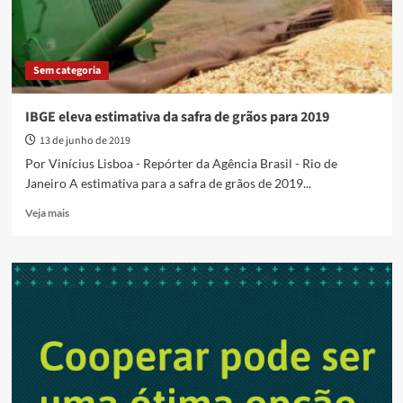
Sem categoria
IBGE eleva estimativa da safra de grãos para 2019
13 de junho de 2019
Por Vinícius Lisboa - Repórter da Agência Brasil - Rio de
Janeiro A estimativa para a safra de grãos de 2019...
Read
Veja mais
more
about
IBGE
eleva
estimativa
da
safra
de
grãos
para
2019