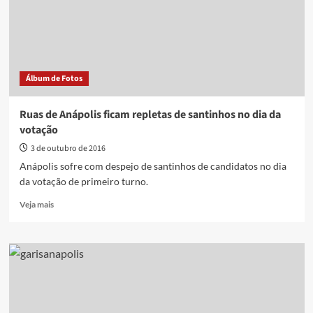
Eleitoral
por
derrame
de
santinhos
no
Álbum de Fotos
1º
turno
Ruas de Anápolis ficam repletas de santinhos no dia da
votação
3 de outubro de 2016
Anápolis sofre com despejo de santinhos de candidatos no dia
da votação de primeiro turno.
Read
Veja mais
more
about
Ruas
de
Anápolis
ficam
repletas
de