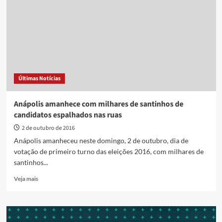
estão
limpando
ruas
de
Anápolis,
repletas
de
santinhos
Últimas Notícias
Anápolis amanhece com milhares de santinhos de
candidatos espalhados nas ruas
2 de outubro de 2016
Anápolis amanheceu neste domingo, 2 de outubro, dia de
votação de primeiro turno das eleições 2016, com milhares de
santinhos...
Read
Veja mais
more
about
Anápolis
amanhece