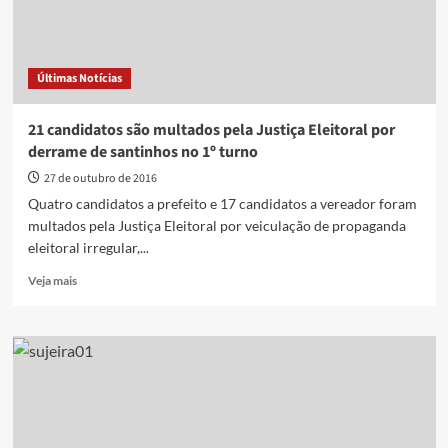
Últimas Notícias
21 candidatos são multados pela Justiça Eleitoral por
derrame de santinhos no 1º turno
27 de outubro de 2016
Quatro candidatos a prefeito e 17 candidatos a vereador foram
multados pela Justiça Eleitoral por veiculação de propaganda
eleitoral irregular,...
Read
Veja mais
more
about
21
candidatos
são
multados
pela
Justiça