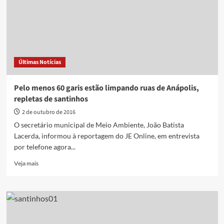
santinhos
no
dia
da
votação
Últimas Notícias
Pelo menos 60 garis estão limpando ruas de Anápolis,
repletas de santinhos
2 de outubro de 2016
O secretário municipal de Meio Ambiente, João Batista
Lacerda, informou à reportagem do JE Online, em entrevista
por telefone agora...
Read
Veja mais
more
about
Pelo
menos
60
garis