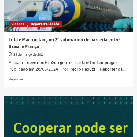
Cidades
Reporter Cidadão
Lula e Macron lançam 3º submarino de parceria entre
Brasil e França
28 de março de 2024
Planalto prevê que ProSub gere cerca de 60 mil empregos
Publicado em 28/03/2024 - Por Pedro Peduzzi - Repórter da...
Read
Veja mais
more
about
Lula
e
Macron
lançam
3º
submarino
de
parceria