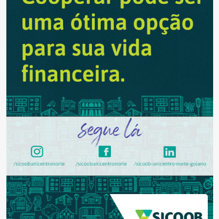
indicado
para
gestantes
durante
pré-
natal