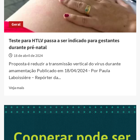
Geral
Teste para HTLV passa a ser indicado para gestantes
durante pré-natal
18 de abril de 2024
Proposta é reduzir a transmissão vertical do vírus durante
amamentação Publicado em 18/04/2024 - Por Paula
Laboissière – Repórter da...
Read
Veja mais
more
about
Teste
para
HTLV
passa
a
ser