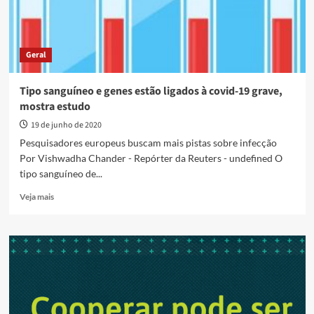
Geral
Tipo sanguíneo e genes estão ligados à covid-19 grave,
mostra estudo
19 de junho de 2020
Pesquisadores europeus buscam mais pistas sobre infecção
Por Vishwadha Chander - Repórter da Reuters - undefined O
tipo sanguíneo de...
Read
Veja mais
more
about
Tipo
sanguíneo
e
genes
estão
ligados