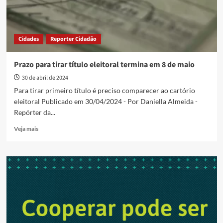
Cidades
Reporter Cidadão
Prazo para tirar título eleitoral termina em 8 de maio
30 de abril de 2024
Para tirar primeiro título é preciso comparecer ao cartório
eleitoral Publicado em 30/04/2024 - Por Daniella Almeida -
Repórter da...
Read
Veja mais
more
about
Prazo
para
tirar
título
eleitoral
termina
em
8