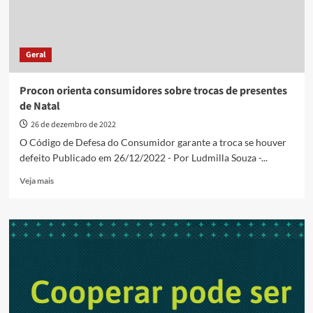
Geral
Procon orienta consumidores sobre trocas de presentes
de Natal
26 de dezembro de 2022
O Código de Defesa do Consumidor garante a troca se houver
defeito Publicado em 26/12/2022 - Por Ludmilla Souza -...
Read
Veja mais
more
about
Procon
orienta
consumidores
sobre
trocas
de
presentes
de