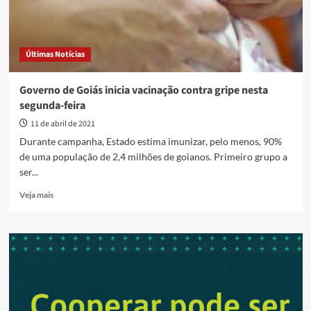
Últimas Notícias
Governo de Goiás inicia vacinação contra gripe nesta
segunda-feira
11 de abril de 2021
Durante campanha, Estado estima imunizar, pelo menos, 90%
de uma população de 2,4 milhões de goianos. Primeiro grupo a
ser...
Read
Veja mais
more
about
Governo
de
Goiás
inicia
vacinação
contra