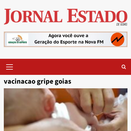
Skip
to
content
Primary
Menu
vacinacao gripe goias