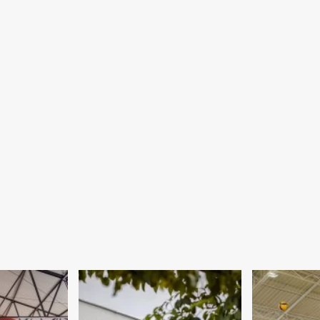
3.990
vagas
para
cursos
gratuitos