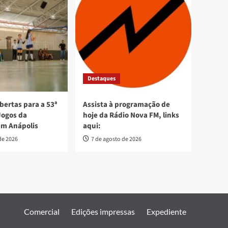
Destaques
bertas para a 53ª
Assista à programação de
Jogos da
hoje da Rádio Nova FM, links
em Anápolis
aqui:
de 2026
7 de agosto de 2026
Comercial
Edições impressas
Expediente