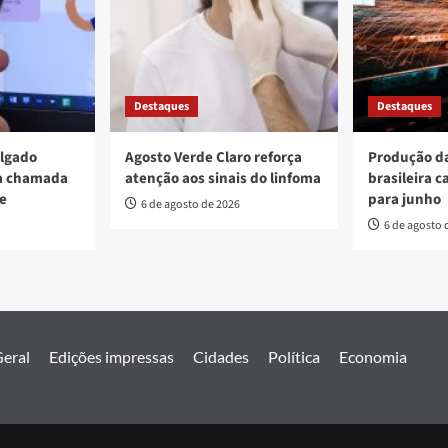
Destaques
Destaques
ulgado
Agosto Verde Claro reforça
Produção da
va chamada
atenção aos sinais do linfoma
brasileira c
re
para junho
6 de agosto de 2026
6 de agosto 
eral
Edições impressas
Cidades
Política
Economia