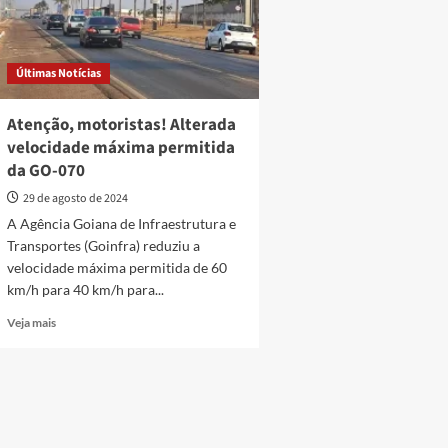
Últimas Notícias
Atenção, motoristas! Alterada
velocidade máxima permitida
da GO-070
29 de agosto de 2024
A Agência Goiana de Infraestrutura e
Transportes (Goinfra) reduziu a
velocidade máxima permitida de 60
km/h para 40 km/h para...
Read
Veja mais
more
about
Atenção,
motoristas!
Alterada
velocidade