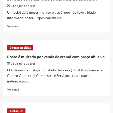
com
31 de julho de 2015
carga
roubada
Um bebê de 3 meses morreu e a avó, que não teve a idade
de
informada, se feriu após caírem em...
loja
Read
Veja mais
more
about
Bebê
morre
Últimas Notícias
ao
cair
Posto é multado por venda de etanol com preço abusivo
junto
31 de julho de 2015
com
avó
O Tribunal de Justiça do Estado de Goiás (TJ-GO) condenou o
dentro
Centro Comercial Campestre e Serviços Ltda. a pagar
de
indenização,...
cisterna
Read
Veja mais
more
about
Posto
é
Destaques
multado