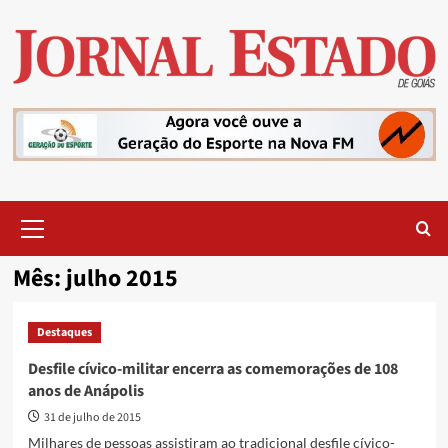
Skip
to
content
Primary
Menu
Mês:
julho 2015
Destaques
Desfile cívico-militar encerra as comemorações de 108
anos de Anápolis
31 de julho de 2015
Milhares de pessoas assistiram ao tradicional desfile cívico-