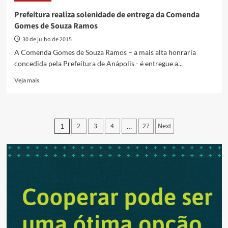
por
Prefeitura realiza solenidade de entrega da Comenda
venda
Gomes de Souza Ramos
de
etanol
30 de julho de 2015
com
A Comenda Gomes de Souza Ramos – a mais alta honraria
preço
concedida pela Prefeitura de Anápolis - é entregue a...
abusivo
Read
Veja mais
more
about
Prefeitura
realiza
Paginação
2
3
4
27
Next
1
…
solenidade
de
de
entrega
posts
da
Comenda
Gomes
de
Souza
Ramos