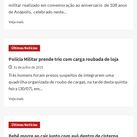
militar realizado em comemoração ao aniversário de 108 anos
de Anápolis, celebrado neste...
Read
Veja mais
more
about
Desfile
cívico-
Últimas Notícias
militar
encerra
Polícia Militar prende trio com carga roubada de loja
as
31 de julho de 2015
comemorações
de
Três homens foram presos suspeitos de integrarem uma
108
quadrilha organizada de roubo de cargas, na tarde desta quinta-
anos
feira (30/07), em...
de
Anápolis
Read
Veja mais
more
about
Polícia
Militar
Últimas Notícias
prende
trio
Bebê morre ao cair junto com avó dentro de cisterna