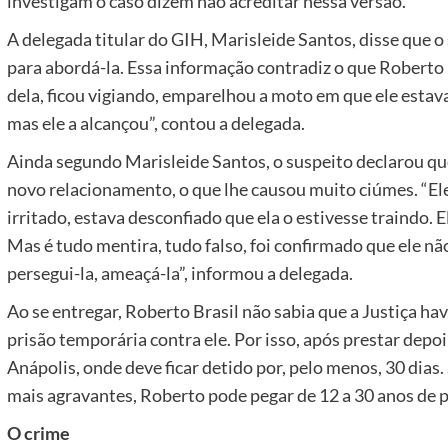
investigam o caso dizem não acreditar nessa versão.
A delegada titular do GIH, Marisleide Santos, disse que o
para abordá-la. Essa informação contradiz o que Roberto B
dela, ficou vigiando, emparelhou a moto em que ele estava 
mas ele a alcançou”, contou a delegada.
Ainda segundo Marisleide Santos, o suspeito declarou q
novo relacionamento, o que lhe causou muito ciúmes. “Ele 
irritado, estava desconfiado que ela o estivesse traindo. 
Mas é tudo mentira, tudo falso, foi confirmado que ele nã
persegui-la, ameaçá-la”, informou a delegada.
Ao se entregar, Roberto Brasil não sabia que a Justiça h
prisão temporária contra ele. Por isso, após prestar depo
Anápolis, onde deve ficar detido por, pelo menos, 30 dias.
mais agravantes, Roberto pode pegar de 12 a 30 anos de p
O crime