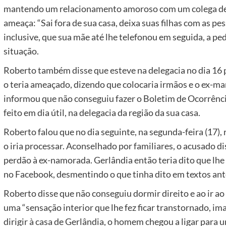
mantendo um relacionamento amoroso com um colega de tra
ameaça: “Sai fora de sua casa, deixa suas filhas com as pes
inclusive, que sua mãe até lhe telefonou em seguida, a pe
situação.
Roberto também disse que esteve na delegacia no dia 16 pa
o teria ameaçado, dizendo que colocaria irmãos e o ex-m
informou que não conseguiu fazer o Boletim de Ocorrência,
feito em dia útil, na delegacia da região da sua casa.
Roberto falou que no dia seguinte, na segunda-feira (17)
o iria processar. Aconselhado por familiares, o acusado d
perdão à ex-namorada. Gerlândia então teria dito que lh
no Facebook, desmentindo o que tinha dito em textos ant
Roberto disse que não conseguiu dormir direito e ao ir ao 
uma “sensação interior que lhe fez ficar transtornado, ima
dirigir à casa de Gerlândia, o homem chegou a ligar para