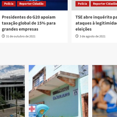
Polícia
Reporter Cidadão
Polícia
Reporter Cidadã
Presidentes do G20 apoiam
TSE abre inquérito p
taxação global de 15% para
ataques à legitimida
grandes empresas
eleições
31 de outubro de 2021
3 de agosto de 2021