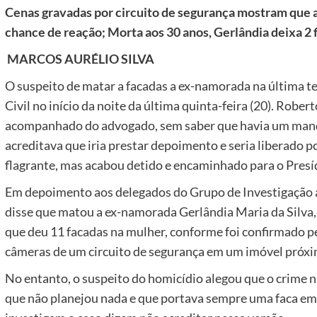
Cenas gravadas por circuito de segurança mostram que a
chance de reação; Morta aos 30 anos, Gerlândia deixa 2 
MARCOS AURÉLIO SILVA
O suspeito de matar a facadas a ex-namorada na última ter
Civil no início da noite da última quinta-feira (20). Rober
acompanhado do advogado, sem saber que havia um manda
acreditava que iria prestar depoimento e seria liberado p
flagrante, mas acabou detido e encaminhado para o Presí
Em depoimento aos delegados do Grupo de Investigação a
disse que matou a ex-namorada Gerlândia Maria da Silva, 
que deu 11 facadas na mulher, conforme foi confirmado pe
câmeras de um circuito de segurança em um imóvel próxim
No entanto, o suspeito do homicídio alegou que o crime n
que não planejou nada e que portava sempre uma faca em s