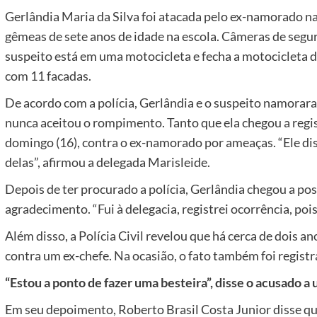
Gerlândia Maria da Silva foi atacada pelo ex-namorado na t
gêmeas de sete anos de idade na escola. Câmeras de seg
suspeito está em uma motocicleta e fecha a motocicleta d
com 11 facadas.
De acordo com a polícia, Gerlândia e o suspeito namorar
nunca aceitou o rompimento. Tanto que ela chegou a regi
domingo (16), contra o ex-namorado por ameaças. “Ele diss
delas”, afirmou a delegada Marisleide.
Depois de ter procurado a polícia, Gerlândia chegou a p
agradecimento. “Fui à delegacia, registrei ocorrência, pois
Além disso, a Polícia Civil revelou que há cerca de dois 
contra um ex-chefe. Na ocasião, o fato também foi registr
“Estou a ponto de fazer uma besteira”, disse o acusado a
Em seu depoimento, Roberto Brasil Costa Junior disse que