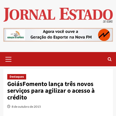
Skip
to
content
Primary
Menu
Destaques
GoiásFomento lança três novos
serviços para agilizar o acesso à
crédito
8 de outubro de 2015