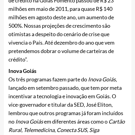
de crédito na Goiás Fomento passou de R$ 23
milhões em maio de 2011, para quase R$ 140
milhões em agosto deste ano, um aumento de
500%. Nossas projeções de crescimento são
otimistas a despeito do cenário de crise que
vivencia o País. Até dezembro do ano que vem
pretendemos dobrar o volume de carteiras de
crédito”.
Inova Goiás
Os três programas fazem parte do
Inova Goiás
,
lançado em setembro passado, que tem por meta
incentivar a tecnologia e inovação em Goiás. O
vice-governador e titular da SED, José Eliton,
lembrou que outros programas já foram incluídos
no
Inova Goiás
em diferentes áreas como o
Cartão
Rural,
Telemedicina
,
Conecta SUS
,
Siga