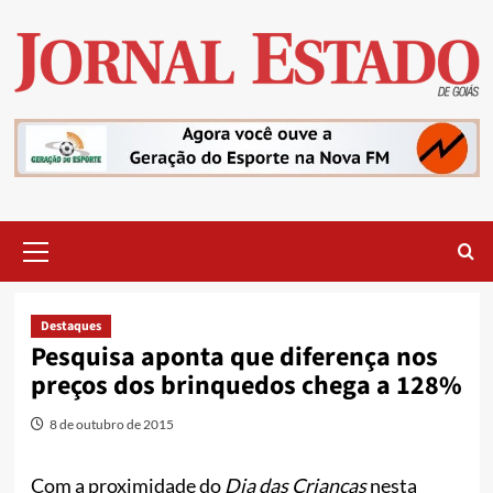
Skip
to
content
Primary
Menu
Destaques
Pesquisa aponta que diferença nos
preços dos brinquedos chega a 128%
8 de outubro de 2015
Com a proximidade do
Dia das Crianças
nesta