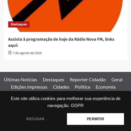
Destaques
Assista à programação de hoje da Rádio Nova FM, links
aqui:
7 de agosto de 2026
Últimas Notícias
Destaques
Reporter Cidadão
Geral
Edições impressas
Cidades
Política
Economia
Esportes
Este site utiliza cookies para melhorar sua experiência de
Comercial
Edições impressas
Expediente
Home
navegação.
GDPR
© 2026 Jornal Estado de Goiás. Todos os direitos reservados.
RECUSAR
PERMITIR
|
covernews
by AF themes.