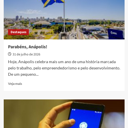
café
da
manhã
com
a
1ª
Destaques
edição
do
Breakfast
Parabéns, Anápolis!
Weekend
31 de julho de 2026
Hoje, Anápolis celebra mais um ano de uma história marcada
pelo trabalho, pelo empreendedorismo e pelo desenvolvimento.
De um pequeno...
Read
Veja mais
more
about
Parabéns,
Anápolis!