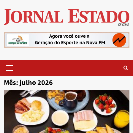
Skip
to
content
Primary
Menu
Mês:
julho 2026