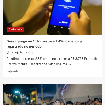
Destaques
Desemprego no 2º trimestre é 5,4%, o menor já
registrado no período
31 de julho de 2026
Rendimento cresce 2,8% em 1 ano e chega a R$ 3.738 Bruno de
Freitas Moura - Repórter da Agência Brasil...
Read
Veja mais
more
about
Desemprego
no
2º
trimestre
é