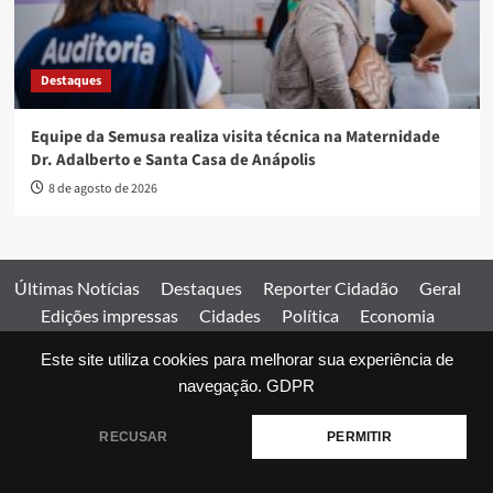
Destaques
Equipe da Semusa realiza visita técnica na Maternidade
Dr. Adalberto e Santa Casa de Anápolis
8 de agosto de 2026
Últimas Notícias
Destaques
Reporter Cidadão
Geral
Edições impressas
Cidades
Política
Economia
Esportes
Este site utiliza cookies para melhorar sua experiência de
Comercial
Edições impressas
Expediente
Home
navegação.
GDPR
© 2026 Jornal Estado de Goiás. Todos os direitos reservados.
RECUSAR
PERMITIR
|
covernews
by AF themes.