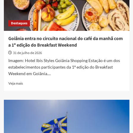
Destaques
Goiânia entra no circuito nacional do café da manhã com
a 1ª edição do Breakfast Weekend
31 de julho de 2026
Imagem: Hotel Ibis Styles Goiânia Shopping Estação é um dos
estabelecimentos participantes da 1ª edição do Breakfast
Weekend em Goiânia....
Read
Veja mais
more
about
Goiânia
entra
no
circuito
nacional
do