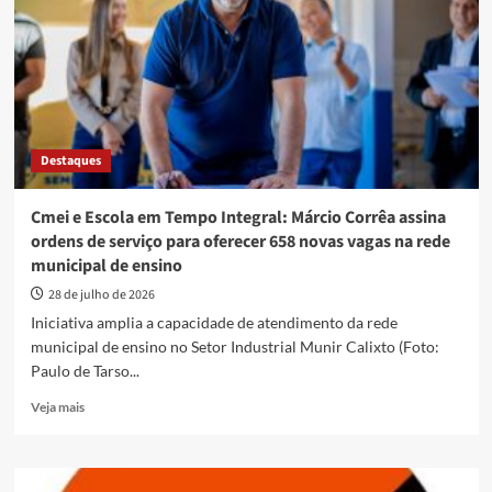
ingressos
dos
shows
da
Expoana
2026
Destaques
Cmei e Escola em Tempo Integral: Márcio Corrêa assina
ordens de serviço para oferecer 658 novas vagas na rede
municipal de ensino
28 de julho de 2026
Iniciativa amplia a capacidade de atendimento da rede
municipal de ensino no Setor Industrial Munir Calixto (Foto:
Paulo de Tarso...
Read
Veja mais
more
about
Cmei
e