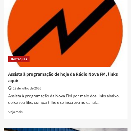
Escola
em
Tempo
Integral:
Márcio
Corrêa
assina
ordens
de
serviço
Destaques
para
oferecer
658
Assista à programação de hoje da Rádio Nova FM, links
novas
aqui:
vagas
na
28 de julho de 2026
rede
Assista à programação da Nova FM por meio dos links abaixo,
municipal
deixe seu like, compartilhe e se inscreva no canal....
de
ensino
Read
Veja mais
more
about
Assista