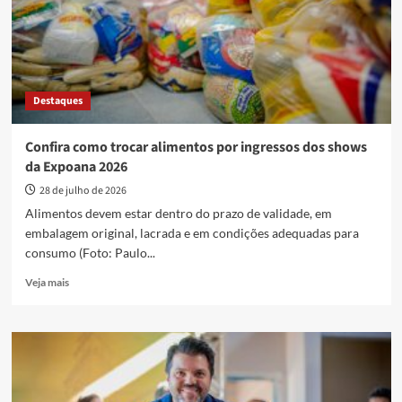
Vila
Esperança
com
assinatura
de
ordem
Destaques
de
serviço
Confira como trocar alimentos por ingressos dos shows
da Expoana 2026
28 de julho de 2026
Alimentos devem estar dentro do prazo de validade, em
embalagem original, lacrada e em condições adequadas para
consumo (Foto: Paulo...
Read
Veja mais
more
about
Confira
como
trocar
alimentos
por