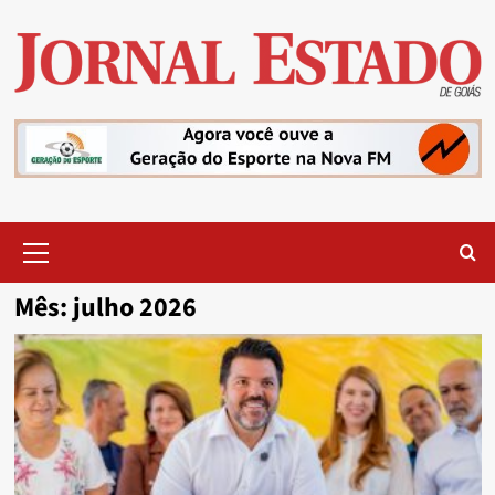
Skip
to
content
Primary
Menu
Mês:
julho 2026