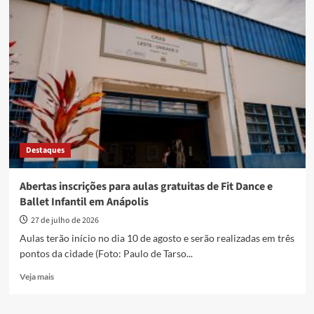
à
programação
de
hoje
da
Rádio
Nova
FM,
links
aqui:
Destaques
Abertas inscrições para aulas gratuitas de Fit Dance e
Ballet Infantil em Anápolis
27 de julho de 2026
Aulas terão início no dia 10 de agosto e serão realizadas em três
pontos da cidade (Foto: Paulo de Tarso...
Read
Veja mais
more
about