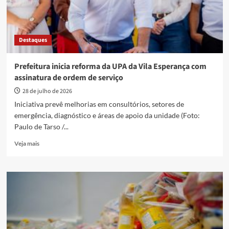
Destaques
Prefeitura inicia reforma da UPA da Vila Esperança com
assinatura de ordem de serviço
28 de julho de 2026
Iniciativa prevê melhorias em consultórios, setores de
emergência, diagnóstico e áreas de apoio da unidade (Foto:
Paulo de Tarso /...
Read
Veja mais
more
about
Prefeitura
inicia
reforma
da
UPA
da