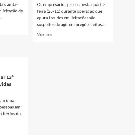
ta quinta-
Os empresários presos nesta quarta-
olicitação de
feira (25/11) durante operação que
..
apura fraudes em licitações são
suspeitos de agir em pregões feitos...
Read
Veja mais
more
about
Empresários
suspeitos
de
fraudar
licitações
ar 13º
são
ívidas
presos
em
Anápolis
 com uma
 pessoas em
ritérios do