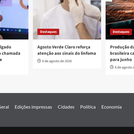
Destaques
Destaques
ulgado
Agosto Verde Claro reforça
Produção da
va chamada
atenção aos sinais do linfoma
brasileira c
re
para junho
6 de agosto de 2026
6 de agosto 
eral
Edições impressas
Cidades
Política
Economia