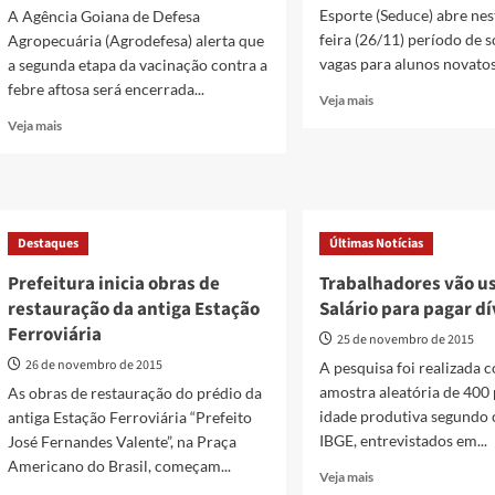
Esporte (Seduce) abre nes
A Agência Goiana de Defesa
feira (26/11) período de s
Agropecuária (Agrodefesa) alerta que
vagas para alunos novatos.
a segunda etapa da vacinação contra a
febre aftosa será encerrada...
Read
Veja mais
more
Read
Veja mais
about
more
Período
about
de
Segunda
solicitação
etapa
de
da
Destaques
Últimas Notícias
vagas
vacinação
na
contra
Prefeitura inicia obras de
Trabalhadores vão us
rede
febre
restauração da antiga Estação
Salário para pagar d
estadual
aftosa
começa
Ferroviária
termina
25 de novembro de 2015
hoje
na
26 de novembro de 2015
A pesquisa foi realizada
próxima
amostra aleatória de 400
As obras de restauração do prédio da
segunda
idade produtiva segundo c
antiga Estação Ferroviária “Prefeito
IBGE, entrevistados em...
José Fernandes Valente”, na Praça
Americano do Brasil, começam...
Read
Veja mais
more