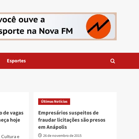
Esportes
Últimas Notícias
ão de vagas
Empresários suspeitos de
meça hoje
fraudar licitações são presos
em Anápolis
26 de novembro de 2015
 Cultura e