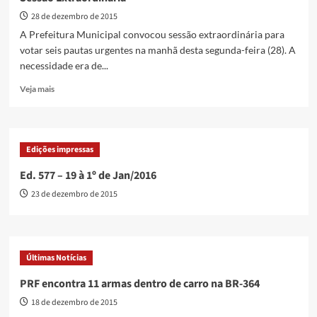
2016
28 de dezembro de 2015
A Prefeitura Municipal convocou sessão extraordinária para
votar seis pautas urgentes na manhã desta segunda-feira (28). A
necessidade era de...
Read
Veja mais
more
about
Câmara
Municipal
Edições impressas
vota
seis
Ed. 577 – 19 à 1º de Jan/2016
projetos
23 de dezembro de 2015
da
Prefeitura
em
Sessão
Extraordinária
Últimas Notícias
PRF encontra 11 armas dentro de carro na BR-364
18 de dezembro de 2015