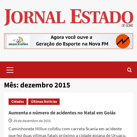
Skip
to
content
Primary
Menu
Mês:
dezembro 2015
Cidades
Últimas Notícias
Aumenta o número de acidentes no Natal em Goiás
29 de dezembro de 2015
Caminhonete Hillux colidiu com carreta Scania em acidente
que fez duas vítimas fatais próximo a cidade goiana de Uruaçu,