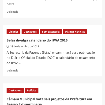
nesta...
Read
Veja mais
more
about
Aumenta
o
Cidades
Destaques
Sem categoria
Últimas Notícias
número
de
Sefaz divulga calendário do IPVA 2016
acidentes
28 de dezembro de 2015
no
Natal
A Secretaria da Fazenda (Sefaz) encaminhará para publicação
em
no Diário Oficial do Estado (DOE) o calendário de pagamento
Goiás
do IPVA...
Read
Veja mais
more
about
Sefaz
divulga
Destaques
Política
calendário
do
Câmara Municipal vota seis projetos da Prefeitura em
IPVA
Sessão Extraordinária