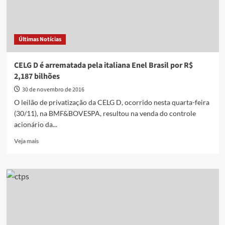
Últimas Notícias
CELG D é arrematada pela italiana Enel Brasil por R$
2,187 bilhões
30 de novembro de 2016
O leilão de privatização da CELG D, ocorrido nesta quarta-feira
(30/11), na BMF&BOVESPA, resultou na venda do controle
acionário da...
Read
Veja mais
more
about
CELG
D
é
arrematada
pela
italiana