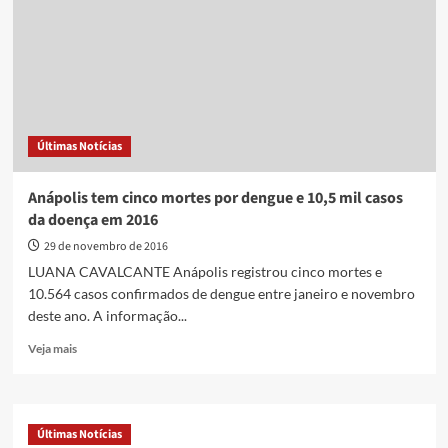
ranking
de
Estados
com
saldo
positivo
na
Últimas Notícias
geração
de
empregos
Anápolis tem cinco mortes por dengue e 10,5 mil casos
da doença em 2016
29 de novembro de 2016
LUANA CAVALCANTE Anápolis registrou cinco mortes e
10.564 casos confirmados de dengue entre janeiro e novembro
deste ano. A informação...
Read
Veja mais
more
about
Anápolis
tem
Últimas Notícias
cinco