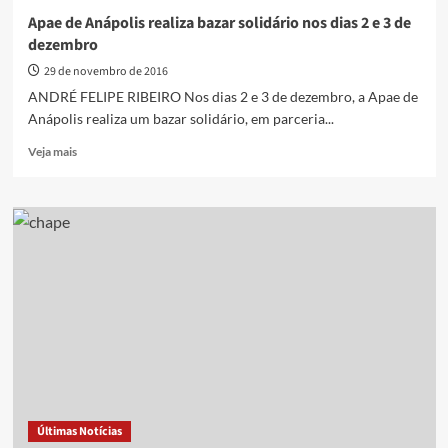
mortes
Apae de Anápolis realiza bazar solidário nos dias 2 e 3 de
por
dezembro
dengue
e
29 de novembro de 2016
10,5
ANDRÉ FELIPE RIBEIRO Nos dias 2 e 3 de dezembro, a Apae de
mil
Anápolis realiza um bazar solidário, em parceria...
casos
da
Read
Veja mais
doença
more
em
about
2016
Apae
de
Anápolis
realiza
bazar
solidário
nos
dias
2
e
3
de
Últimas Notícias
dezembro