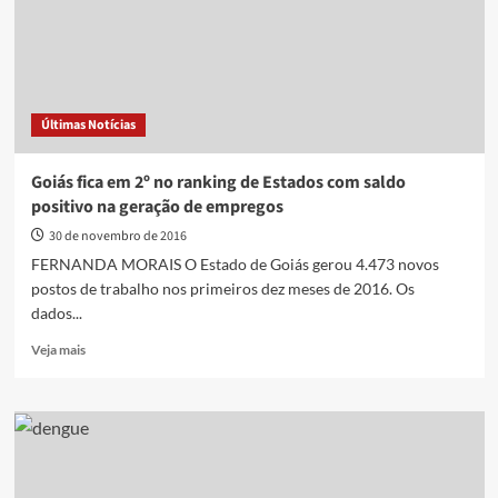
Enel
Brasil
por
R$
2,187
bilhões
Últimas Notícias
Goiás fica em 2º no ranking de Estados com saldo
positivo na geração de empregos
30 de novembro de 2016
FERNANDA MORAIS O Estado de Goiás gerou 4.473 novos
postos de trabalho nos primeiros dez meses de 2016. Os
dados...
Read
Veja mais
more
about
Goiás
fica
em
2º
no