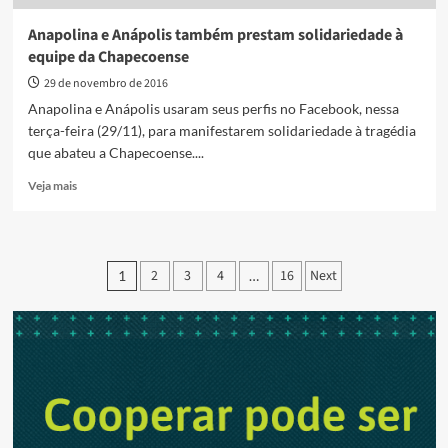
Anapolina e Anápolis também prestam solidariedade à
equipe da Chapecoense
29 de novembro de 2016
Anapolina e Anápolis usaram seus perfis no Facebook, nessa
terça-feira (29/11), para manifestarem solidariedade à tragédia
que abateu a Chapecoense....
Read
Veja mais
more
about
Anapolina
e
Paginação
2
3
4
16
Next
1
…
Anápolis
de
também
prestam
posts
solidariedade
à
equipe
da
Chapecoense