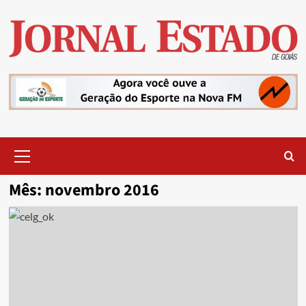
Skip
to
content
Primary
Menu
Mês:
novembro 2016