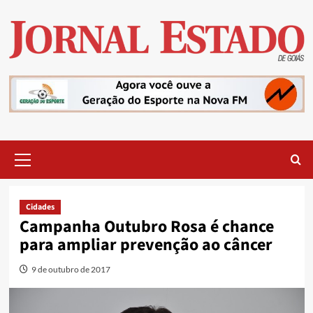
Skip
to
content
Primary
Menu
Cidades
Campanha Outubro Rosa é chance
para ampliar prevenção ao câncer
9 de outubro de 2017