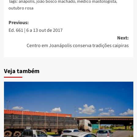
Tags:
anápolis
,
joão bosco machado
,
médico mastologista
,
outubro rosa
Post
Previous:
Ed. 661 | 6 a 13 out de 2017
navigation
Next:
Centro em Joanápolis conserva tradições caipiras
Veja também