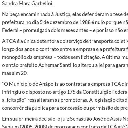
Sandra Mara Garbelini.
Na peça encaminhada à Justiça, elas defenderam a tese d
prefeitura no dia 5 de dezembro de 1988 é nulo porque n
Federal – promulgada dois meses antes – e por isso não er
A TCA é a única detentora do serviço de transporte colet
longo dos anos o contrato entre a empresa e a prefeitura 
monopólio da empresa – todos sem licitação. A última 
o então prefeito Adhemar Santillo alterou a lei para gara
mas sim 20.
“O Município de Anápolis ao contratar a empresa TCA dir
infringiu o disposto no artigo 175 da Constituição Federa
a licitação”, ressaltaram as promotoras. A legislação citad
concorrência pública para concessão ou permissão de pres
Em sua primeira decisão, o juiz Sebastião José de Assis N
Sahium (2005-2008) de prorrogar o contrato da TCA até 20