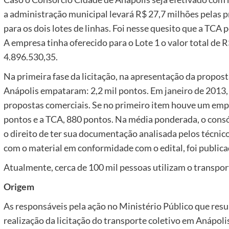
a administração municipal levará R$ 27,7 milhões pelas 
para os dois lotes de linhas. Foi nesse quesito que a TCA
A empresa tinha oferecido para o Lote 1 o valor total de R
4.896.530,35.
Na primeira fase da licitação, na apresentação da propost
Anápolis empataram: 2,2 mil pontos. Em janeiro de 2013, f
propostas comerciais. Se no primeiro item houve um emp
pontos e a TCA, 880 pontos. Na média ponderada, o consór
o direito de ter sua documentação analisada pelos técnico
com o material em conformidade com o edital, foi publica
Atualmente, cerca de 100 mil pessoas utilizam o transpor
Origem
As responsáveis pela ação no Ministério Público que res
realização da licitação do transporte coletivo em Anápol