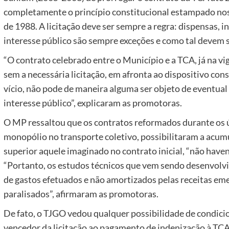
completamente o princípio constitucional estampado nos
de 1988. A licitação deve ser sempre a regra: dispensas, i
interesse público são sempre exceções e como tal devem s
“O contrato celebrado entre o Município e a TCA, já na vig
sem a necessária licitação, em afronta ao dispositivo cons
vício, não pode de maneira alguma ser objeto de eventua
interesse público”, explicaram as promotoras.
O MP ressaltou que os contratos reformados durante os ú
monopólio no transporte coletivo, possibilitaram a acumu
superior aquele imaginado no contrato inicial, “não haven
“Portanto, os estudos técnicos que vem sendo desenvolvi
de gastos efetuados e não amortizados pelas receitas em
paralisados”, afirmaram as promotoras.
De fato, o TJGO vedou qualquer possibilidade de condic
vencedor da licitação ao pagamento de indenização à TCA