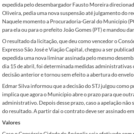
expedida pelo desembargador Fausto Moreira direcionada
Oliveira, pedia uma nova suspensão até julgamento do re
Naquele momento a Procuradoria-Geral do Município (P
para ela ou para o prefeito João Gomes (PT) e mandou dar
O resultado da licitação, que deu como vencedor o Consó
Expresso São José e Viação Capital, chegou a ser publicado 
expedida uma nova liminar assinada pelo mesmo desem
dia 15 de abril, foi determinada medidas administrativas
decisão anterior e tornou sem efeito a abertura do envelo
Edmar Silva informou que a decisão do STJ julgou como p
implica que agora o Município abre o prazo para que outra
administrativo. Depois desse prazo, caso a apelação não 
do resultado. A partir dai o contrato deve ser assinado em 
Valores
Caso o Consórcio Cidade de Anápolis seja efetivado com r