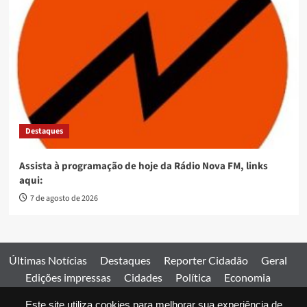
Destaques
Assista à programação de hoje da Rádio Nova FM, links
aqui:
7 de agosto de 2026
Últimas Notícias
Destaques
Reporter Cidadão
Geral
Edições impressas
Cidades
Política
Economia
Esportes
Este site utiliza cookies para melhorar sua experiência de