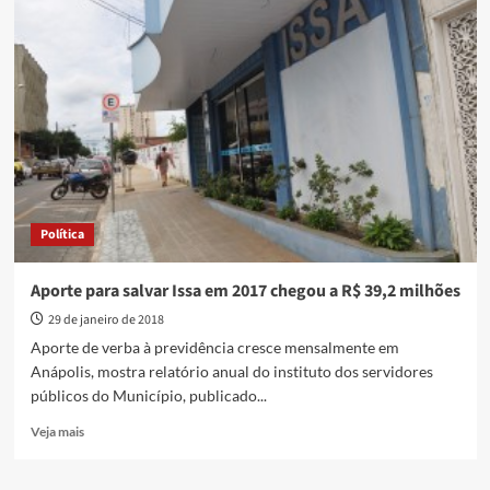
de
dengue
continuam
em
queda
em
Anápolis,
aponta
Secretaria
de
Saúde
Política
Aporte para salvar Issa em 2017 chegou a R$ 39,2 milhões
29 de janeiro de 2018
Aporte de verba à previdência cresce mensalmente em
Anápolis, mostra relatório anual do instituto dos servidores
públicos do Município, publicado...
Read
Veja mais
more
about