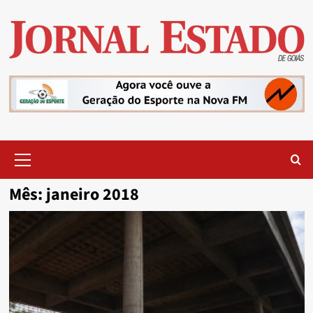
Skip
to
content
Primary
Menu
Mês:
janeiro 2018