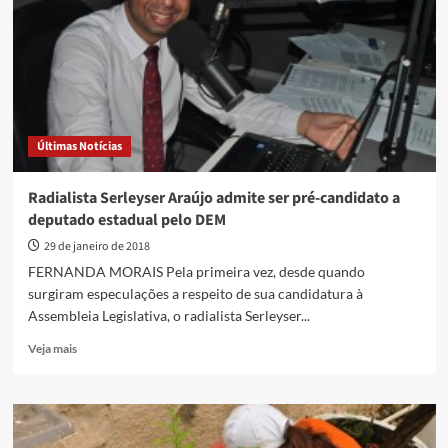
ocupar
secretarias
na
reforma
administrativa
Últimas Notícias
Radialista Serleyser Araújo admite ser pré-candidato a
deputado estadual pelo DEM
29 de janeiro de 2018
FERNANDA MORAIS Pela primeira vez, desde quando
surgiram especulações a respeito de sua candidatura à
Assembleia Legislativa, o radialista Serleyser...
Read
Veja mais
more
about
Radialista
Serleyser
Araújo