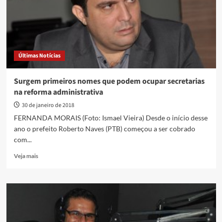
uma
das
prioridades
do
ano
para
Últimas Notícias
atual
Mesa
Diretora
Surgem primeiros nomes que podem ocupar secretarias
na reforma administrativa
30 de janeiro de 2018
FERNANDA MORAIS (Foto: Ismael Vieira) Desde o início desse
ano o prefeito Roberto Naves (PTB) começou a ser cobrado
com...
Read
Veja mais
more
about
Surgem
primeiros
nomes
que
podem