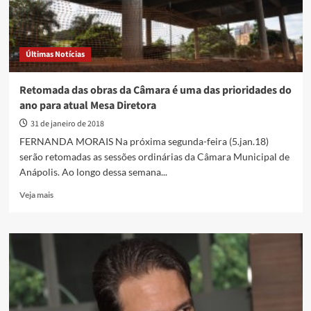
Últimas Notícias
Retomada das obras da Câmara é uma das prioridades do
ano para atual Mesa Diretora
31 de janeiro de 2018
FERNANDA MORAIS Na próxima segunda-feira (5.jan.18)
serão retomadas as sessões ordinárias da Câmara Municipal de
Anápolis. Ao longo dessa semana...
Read
Veja mais
more
about
Retomada
das
obras
da
Câmara
é