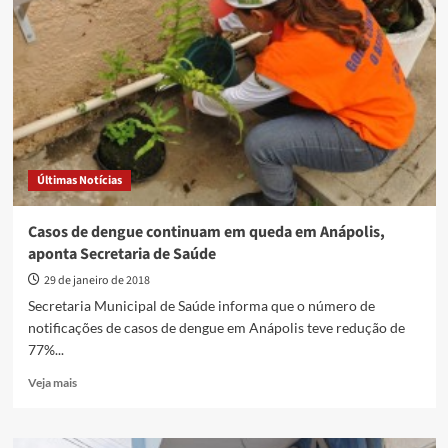
admite
ser
pré-
candidato
a
deputado
estadual
pelo
DEM
Últimas Notícias
Casos de dengue continuam em queda em Anápolis,
aponta Secretaria de Saúde
29 de janeiro de 2018
Secretaria Municipal de Saúde informa que o número de
notificações de casos de dengue em Anápolis teve redução de
77%...
Read
Veja mais
more
about
Casos