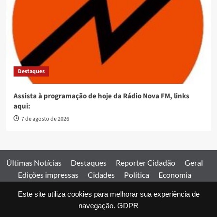
Destaques
Assista à programação de hoje da Rádio Nova FM, links
aqui:
7 de agosto de 2026
Últimas Notícias
Destaques
Reporter Cidadão
Geral
Edições impressas
Cidades
Política
Economia
Esportes
Este site utiliza cookies para melhorar sua experiência de
Comercial
Edições impressas
Expediente
Home
navegação.
GDPR