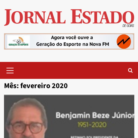
Skip
to
content
Primary
Menu
Mês:
fevereiro 2020