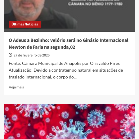
Últimas Notícias
O Adeus a Bezinho: velório será no Ginásio Internacional
Newton de Faria na segunda,02
27 de fevereiro de 2020
Fonte: Câmara Municipal de Anápolis por Orisvaldo Pires
Atualização: Devido a contratempo natural em situações de
traslado internacional, o corpo do...
Read
Veja mais
more
about
O
Adeus
a
Bezinho:
velório
será