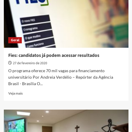
cívico-
militares
para
2020
Geral
Fies: candidatos já podem acessar resultados
27 de fevereiro de 2020
O programa oferece 70 mil vagas para financiamento
universitário Por Andreia Verdélio – Repórter da Agência
Brasil - Brasília O...
Read
Veja mais
more
about
Fies:
candidatos
já
podem
acessar