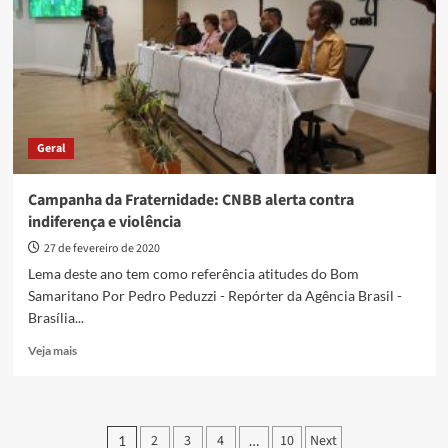
resultados
Geral
Campanha da Fraternidade: CNBB alerta contra
indiferença e violência
27 de fevereiro de 2020
Lema deste ano tem como referência atitudes do Bom
Samaritano Por Pedro Peduzzi - Repórter da Agência Brasil -
Brasília...
Read
Veja mais
more
about
Campanha
da
Paginação
2
3
4
10
Next
1
…
Fraternidade: