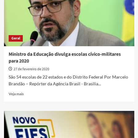
de
suspeitos
de
coronavírus
no
país
Geral
Ministro da Educação divulga escolas cívico-militares
para 2020
27 de fevereiro de 2020
São 54 escolas de 22 estados e do Distrito Federal Por Marcelo
Brandão – Repórter da Agência Brasil - Brasília...
Read
Veja mais
more
about
Ministro
da
Educação
divulga
escolas