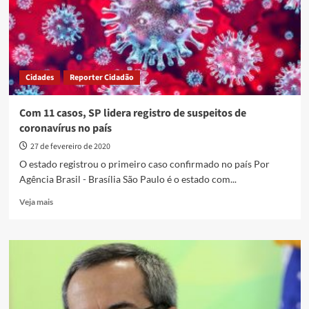
no
Ginásio
Internacional
Newton
de
Faria
Cidades
Reporter Cidadão
na
segunda,02
Com 11 casos, SP lidera registro de suspeitos de
coronavírus no país
27 de fevereiro de 2020
O estado registrou o primeiro caso confirmado no país Por
Agência Brasil - Brasília São Paulo é o estado com...
Read
Veja mais
more
about
Com
11
casos,
SP
lidera
registro