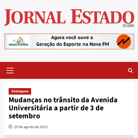
Skip
to
content
Primary
Menu
Destaques
Mudanças no trânsito da Avenida
Universitária a partir de 3 de
setembro
29 de agosto de 2021