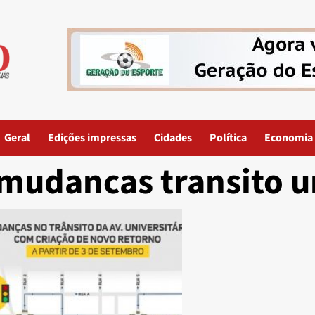
Geral
Edições impressas
Cidades
Política
Economia
mudancas transito un