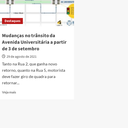
Destaques
Mudanças no trânsito da
Avenida Universitária a partir
de 3 de setembro
29 de agosto de 2021
Tanto na Rua 2, que ganha novo
retorno, quanto na Rua 5, motorista
deve fazer giro de quadra para
retornar...
Read
Veja mais
more
about
Mudanças
no
trânsito
da