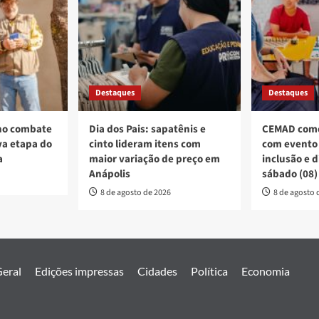
Destaques
Destaques
no combate
Dia dos Pais: sapatênis e
CEMAD come
a etapa do
cinto lideram itens com
com evento 
a
maior variação de preço em
inclusão e 
Anápolis
sábado (08)
8 de agosto de 2026
8 de agosto 
eral
Edições impressas
Cidades
Política
Economia