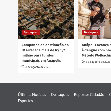
Destaques
Destaques
Campanha de destinação do
Anápolis avança 
IR arrecada mais de R$ 1,2
à dengue com nov
milhão para fundos
Método Wolbachi
municipais em Anápolis
8 de agosto de 2026
8 de agosto de 2026
Últimas Notícias
Destaques
Reporter Cidadão
G
Esportes