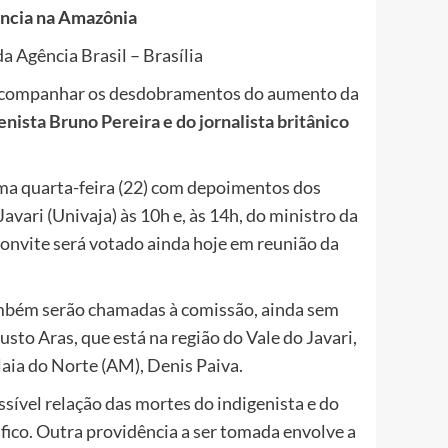
ência na Amazônia
 Agência Brasil – Brasília
 acompanhar os desdobramentos do aumento da
enista Bruno Pereira e do jornalista britânico
ma quarta-feira (22) com depoimentos dos
vari (Univaja) às 10h e, às 14h, do ministro da
 convite será votado ainda hoje em reunião da
também serão chamadas à comissão, ainda sem
sto Aras, que está na região do Vale do Javari,
laia do Norte (AM), Denis Paiva.
ível relação das mortes do indigenista e do
áfico. Outra providência a ser tomada envolve a