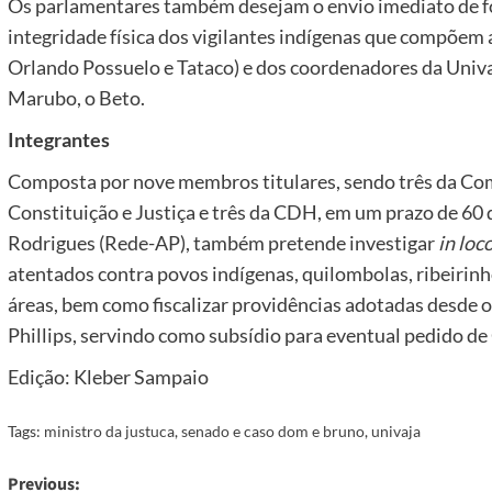
Os parlamentares também desejam o envio imediato de for
integridade física dos vigilantes indígenas que compõem a
Orlando Possuelo e Tataco) e dos coordenadores da Univa
Marubo, o Beto.
Integrantes
Composta por nove membros titulares, sendo três da Co
Constituição e Justiça e três da CDH, em um prazo de 60 
Rodrigues (Rede-AP), também pretende investigar
in loc
atentados contra povos indígenas, quilombolas, ribeirinho
áreas, bem como fiscalizar providências adotadas desde
Phillips, servindo como subsídio para eventual pedido de
Edição: Kleber Sampaio
Tags:
ministro da justuca
,
senado e caso dom e bruno
,
univaja
Post
Previous: