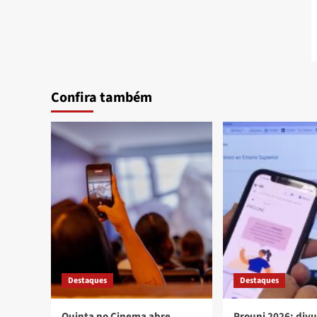
Confira também
Destaques
Destaques
Quinta no Cinema abre
Prouni 2026: div