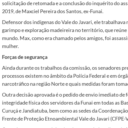
solicitação de retomada e a conclusão do inquérito do a
2019, de Maxciel Pereira dos Santos, ex-Funai.
Defensor dos indígenas do Vale do Javari, ele trabalhava 
garimpo e exploração madeireira no território, que reúne
mundo. Max, como era chamado pelos amigos, foi assassi
mulher.
Forças de segurança
Ainda durante os trabalhos da comissão, os senadores p
processos existem no âmbito da Polícia Federal e em órgã
narcotráfico na região Norte e quais medidas foram toma
Outra decisão aprovada é o pedido de envio imediato de fo
integridade física dos servidores da Funai em todas as Base
Curuçá e Jandiatuba, bem como as sedes da Coordenação
Frente de Proteção Etnoambiental Vale do Javari (CFPE-V