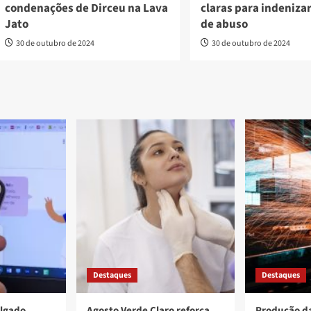
condenações de Dirceu na Lava
claras para indeniza
Jato
de abuso
30 de outubro de 2024
30 de outubro de 2024
Destaques
Destaques
ulgado
Agosto Verde Claro reforça
Produção da