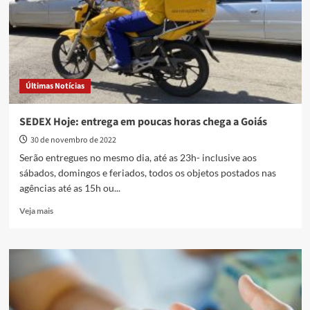
goiano
Últimas Notícias
SEDEX Hoje: entrega em poucas horas chega a Goiás
30 de novembro de 2022
Serão entregues no mesmo dia, até as 23h​- inclusive aos
sábados, domingos e feriados, todos os objetos postados nas
agências até as 15h ou...
Read
Veja mais
more
about
SEDEX
Hoje:
entrega
em
poucas