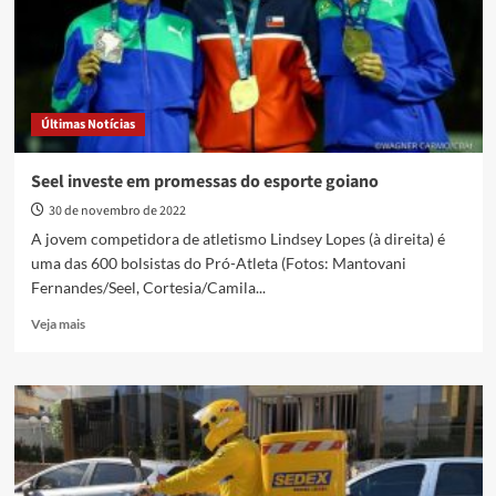
nove
municípios
goianos
Últimas Notícias
Seel investe em promessas do esporte goiano
30 de novembro de 2022
A jovem competidora de atletismo Lindsey Lopes (à direita) é
uma das 600 bolsistas do Pró-Atleta (Fotos: Mantovani
Fernandes/Seel, Cortesia/Camila...
Read
Veja mais
more
about
Seel
investe
em
promessas
do
esporte