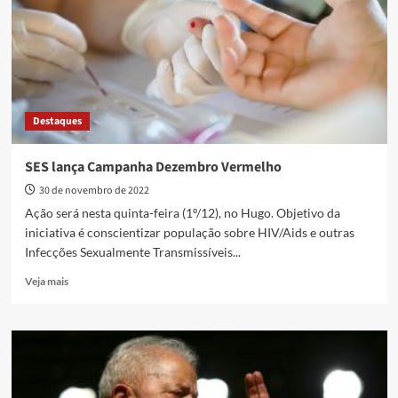
horas
chega
a
Goiás
Destaques
SES lança Campanha Dezembro Vermelho
30 de novembro de 2022
Ação será nesta quinta-feira (1º/12), no Hugo. Objetivo da
iniciativa é conscientizar população sobre HIV/Aids e outras
Infecções Sexualmente Transmissíveis...
Read
Veja mais
more
about
SES
lança
Campanha
Dezembro
Vermelho