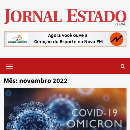
Skip
to
content
Primary
Menu
Mês:
novembro 2022