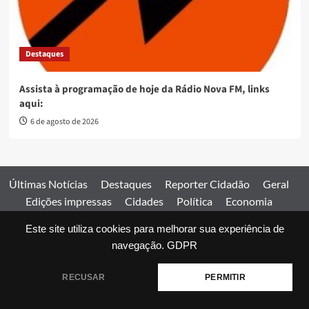
Destaques
Assista à programação de hoje da Rádio Nova FM, links
aqui:
6 de agosto de 2026
Últimas Notícias
Destaques
Reporter Cidadão
Geral
Edições impressas
Cidades
Política
Economia
Esportes
Este site utiliza cookies para melhorar sua experiência de
Comercial
Edições impressas
Expediente
Home
navegação.
GDPR
© 2026 Jornal Estado de Goiás. Todos os direitos reservados.
RECUSAR
PERMITIR
|
covernews
by AF themes.