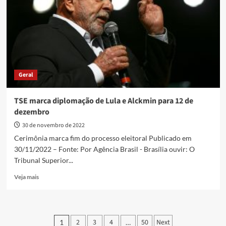
Geral
TSE marca diplomação de Lula e Alckmin para 12 de
dezembro
30 de novembro de 2022
Cerimônia marca fim do processo eleitoral Publicado em
30/11/2022 – Fonte: Por Agência Brasil - Brasília ouvir: O
Tribunal Superior...
Read
Veja mais
more
about
TSE
marca
Paginação
2
3
4
50
Next
1
…
diplomação