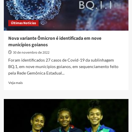
Últimas Notícias
Nova variante Ômicron é identificada em nove
municípios goianos
30 de novembro de 2022
Foram identificados 27 casos de Covid-19 da sublinhagem
BQ.1, em nove municípios goianos, em sequenciamento feito
pela Rede Gemônica Estadual...
Read
Veja mais
more
about
Nova
variante
Ômicron
é
identificada
em