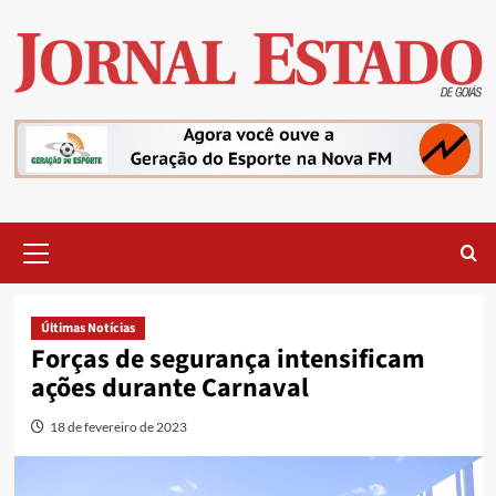
Skip
to
content
Primary
Menu
Últimas Notícias
Forças de segurança intensificam
ações durante Carnaval
18 de fevereiro de 2023