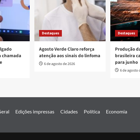
Destaques
Destaques
ulgado
Agosto Verde Claro reforça
Produção da
va chamada
atenção aos sinais do linfoma
brasileira c
re
para junho
6 de agosto de 2026
6 de agosto 
eral
Edições impressas
Cidades
Política
Economia