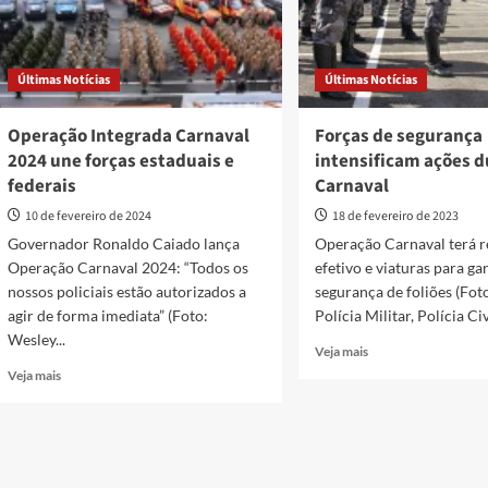
Últimas Notícias
Últimas Notícias
Operação Integrada Carnaval
Forças de segurança
2024 une forças estaduais e
intensificam ações 
federais
Carnaval
10 de fevereiro de 2024
18 de fevereiro de 2023
Governador Ronaldo Caiado lança
Operação Carnaval terá r
Operação Carnaval 2024: “Todos os
efetivo e viaturas para ga
nossos policiais estão autorizados a
segurança de foliões (Fo
agir de forma imediata” (Foto:
Polícia Militar, Polícia Civi
Wesley...
Read
Veja mais
more
Read
Veja mais
about
more
Forças
about
de
Operação
segurança
Integrada
intensificam
Carnaval