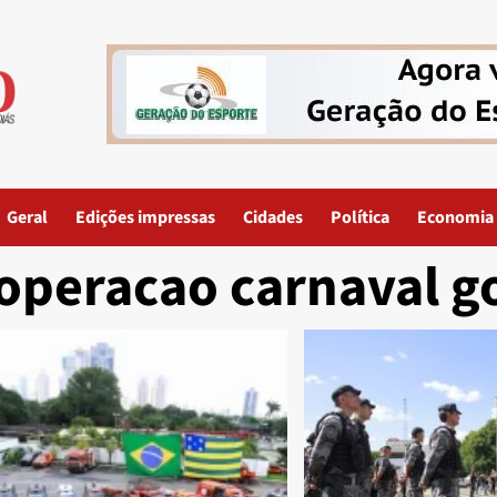
Geral
Edições impressas
Cidades
Política
Economia
operacao carnaval g