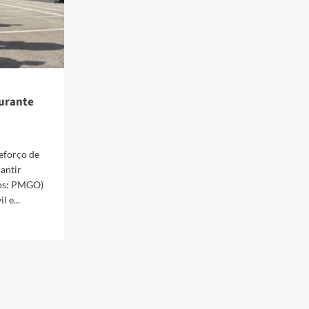
durante
eforço de
rantir
tos: PMGO)
l e...