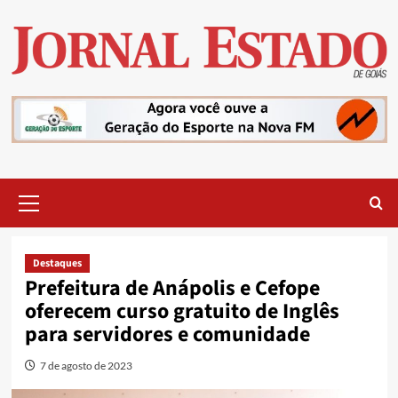
Skip
to
content
Primary
Menu
Destaques
Prefeitura de Anápolis e Cefope
oferecem curso gratuito de Inglês
para servidores e comunidade
7 de agosto de 2023