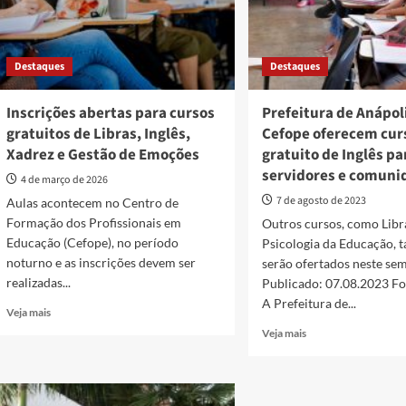
Destaques
Destaques
Inscrições abertas para cursos
Prefeitura de Anápol
gratuitos de Libras, Inglês,
Cefope oferecem cur
Xadrez e Gestão de Emoções
gratuito de Inglês pa
servidores e comuni
4 de março de 2026
7 de agosto de 2023
Aulas acontecem no Centro de
Formação dos Profissionais em
Outros cursos, como Libr
Educação (Cefope), no período
Psicologia da Educação,
noturno e as inscrições devem ser
serão ofertados neste se
realizadas...
Publicado: 07.08.2023 Fo
A Prefeitura de...
Read
Veja mais
more
Read
Veja mais
about
more
Inscrições
about
abertas
Prefeitura
para
de