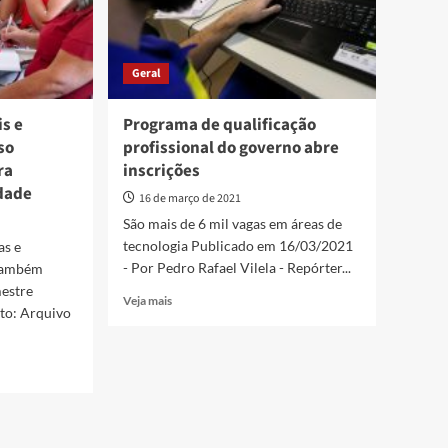
Geral
is e
Programa de qualificação
so
profissional do governo abre
ra
inscrições
dade
16 de março de 2021
São mais de 6 mil vagas em áreas de
tecnologia Publicado em 16/03/2021
as e
- Por Pedro Rafael Vilela - Repórter...
 também
mestre
Read
Veja mais
to: Arquivo
more
about
Programa
de
qualificação
profissional
do