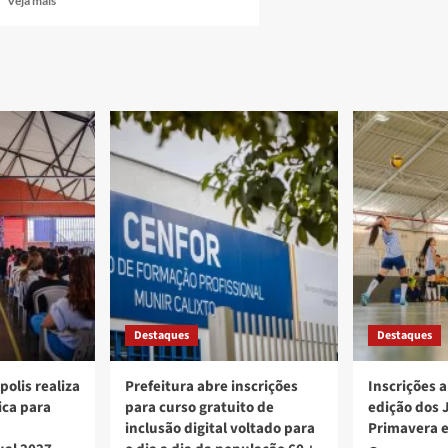
Veja mais
more
about
Fábrica
do
Empreendedor:
cursos
e
palestras
gratuitos
em
novembro
Destaques
Destaques
polis realiza
Prefeitura abre inscrições
Inscrições a
ica para
para curso gratuito de
edição dos 
inclusão digital voltado para
Primavera 