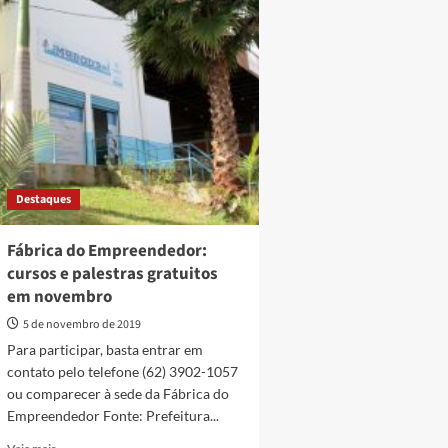
cursos
Anápolis
gratuitos
e
de
Cefope
Libras,
oferecem
Inglês,
curso
Xadrez
gratuito
e
de
Gestão
Inglês
de
para
Emoções
servidores
Destaques
e
comunidade
Fábrica do Empreendedor:
cursos e palestras gratuitos
em novembro
5 de novembro de 2019
Para participar, basta entrar em
contato pelo telefone (62) 3902-1057
ou comparecer à sede da Fábrica do
Empreendedor Fonte: Prefeitura...
Read