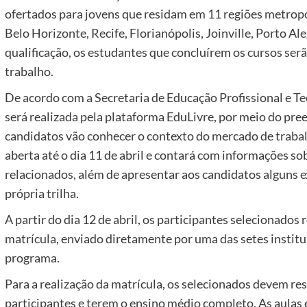
ofertados para jovens que residam em 11 regiões metropoli
Belo Horizonte, Recife, Florianópolis, Joinville, Porto Al
qualificação, os estudantes que concluírem os cursos ser
trabalho.
De acordo com a Secretaria de Educação Profissional e T
será realizada pela plataforma EduLivre, por meio do pre
candidatos vão conhecer o contexto do mercado de trabalho
aberta até o dia 11 de abril e contará com informações sob
relacionados, além de apresentar aos candidatos alguns 
própria trilha.
A partir do dia 12 de abril, os participantes selecionado
matrícula, enviado diretamente por uma das setes institu
programa.
Para a realização da matrícula, os selecionados devem re
participantes e terem o ensino médio completo. As aulas 