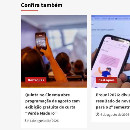
Confira também
Destaques
Destaques
Quinta no Cinema abre
Prouni 2026: div
programação de agosto com
resultado de no
exibição gratuita do curta
para o 2º semest
“Verde Maduro”
6 de agosto de 2026
6 de agosto de 2026