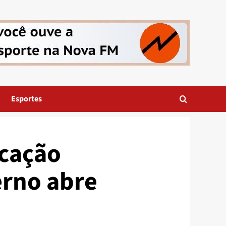
Esportes
icação
erno abre