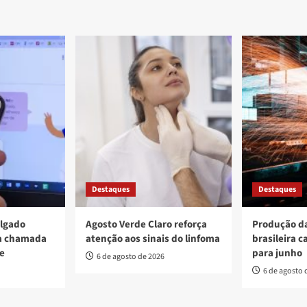
Destaques
Destaques
ulgado
Agosto Verde Claro reforça
Produção da
va chamada
atenção aos sinais do linfoma
brasileira c
re
para junho
6 de agosto de 2026
6 de agosto 