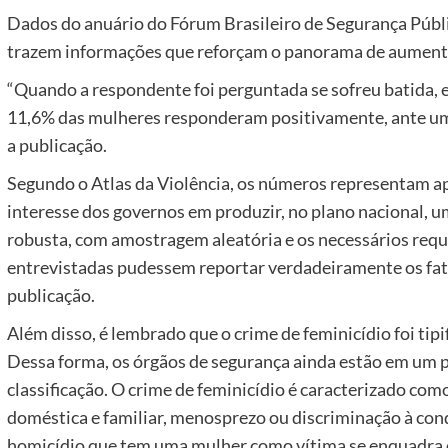
Dados do anuário do Fórum Brasileiro de Segurança Públi
trazem informações que reforçam o panorama de aumento 
“Quando a respondente foi perguntada se sofreu batida, 
11,6% das mulheres responderam positivamente, ante um 
a publicação.
Segundo o Atlas da Violência, os números representam a
interesse dos governos em produzir, no plano nacional, 
robusta, com amostragem aleatória e os necessários requ
entrevistadas pudessem reportar verdadeiramente os fatos
publicação.
Além disso, é lembrado que o crime de feminicídio foi tip
Dessa forma, os órgãos de segurança ainda estão em um 
classificação. O crime de feminicídio é caracterizado com
doméstica e familiar, menosprezo ou discriminação à con
homicídio que tem uma mulher como vítima se enquadra 