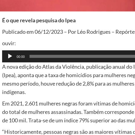
É o que revela pesquisa do Ipea
Publicado em 06/12/2023 – Por Léo Rodrigues – Repórter 
ouvir:
Tocador
00:00
de
A nova edição do Atlas da Violência, publicação anual do
áudio
(Ipea), aponta que a taxa de homicídios para mulheres ne
mesmo período, houve redução de 2,8% para as mulheres 
indígenas.
Em 2021, 2.601 mulheres negras foram vítimas de homicí
do total de mulheres assassinadas. Também corresponde 
de 100 mil. Trata-se de um índice 79% superior ao das mu
“Historicamente, pessoas negras são as maiores vítimas de