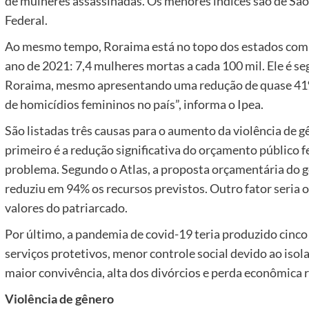
de mulheres assassinadas. Os menores índices são de São 
Federal.
Ao mesmo tempo, Roraima está no topo dos estados com 
ano de 2021: 7,4 mulheres mortas a cada 100 mil. Ele é s
Roraima, mesmo apresentando uma redução de quase 41
de homicídios femininos no país”, informa o Ipea.
São listadas três causas para o aumento da violência de 
primeiro é a redução significativa do orçamento público f
problema. Segundo o Atlas, a proposta orçamentária do go
reduziu em 94% os recursos previstos. Outro fator seria o 
valores do patriarcado.
Por último, a pandemia de covid-19 teria produzido cinco
serviços protetivos, menor controle social devido ao iso
maior convivência, alta dos divórcios e perda econômica r
Violência de gênero