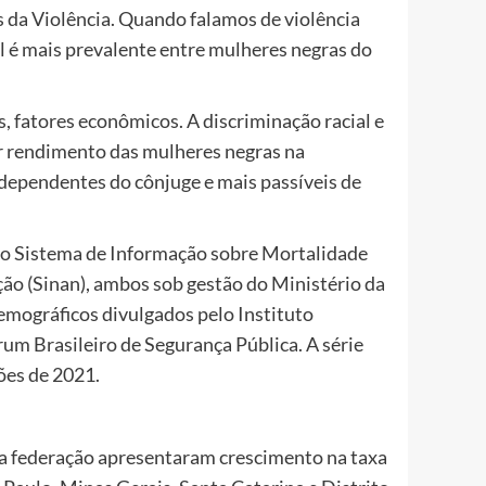
ou
s da Violência. Quando falamos de violência
diminuir
al é mais prevalente entre mulheres negras do
o
volume.
s, fatores econômicos. A discriminação racial e
r rendimento das mulheres negras na
ependentes do cônjuge e mais passíveis de
 do Sistema de Informação sobre Mortalidade
ão (Sinan), ambos sob gestão do Ministério da
ográficos divulgados pelo Instituto
rum Brasileiro de Segurança Pública. A série
ões de 2021.
da federação apresentaram crescimento na taxa