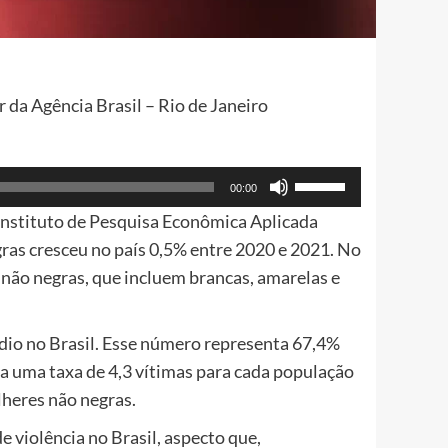
da Agência Brasil – Rio de Janeiro
Use
00:00
as
 Instituto de Pesquisa Econômica Aplicada
setas
gras cresceu no país 0,5% entre 2020 e 2021. No
para
não negras, que incluem brancas, amarelas e
cima
ou
dio no Brasil. Esse número representa 67,4%
para
a uma taxa de 4,3 vítimas para cada população
baixo
lheres não negras.
para
aumentar
 violência no Brasil, aspecto que,