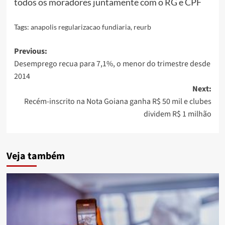
todos os moradores juntamente com o RG e CPF
Tags:
anapolis regularizacao fundiaria
,
reurb
Post
Previous:
Desemprego recua para 7,1%, o menor do trimestre desde
navigation
2014
Next:
Recém-inscrito na Nota Goiana ganha R$ 50 mil e clubes
dividem R$ 1 milhão
Veja também