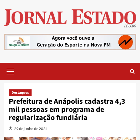
Skip
to
content
Primary
Menu
Destaques
Prefeitura de Anápolis cadastra 4,3
mil pessoas em programa de
regularização fundiária
29 de junho de 2024