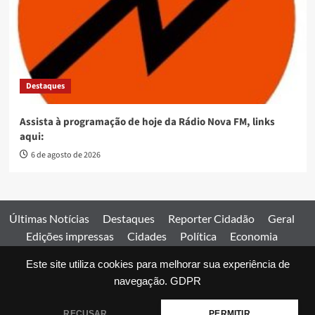
Destaques
Assista à programação de hoje da Rádio Nova FM, links
aqui:
6 de agosto de 2026
Últimas Notícias
Destaques
Reporter Cidadão
Geral
Edições impressas
Cidades
Política
Economia
Esportes
Este site utiliza cookies para melhorar sua experiência de
Comercial
Edições impressas
Expediente
Home
navegação.
GDPR
© 2026 Jornal Estado de Goiás. Todos os direitos reservados.
RECUSAR
PERMITIR