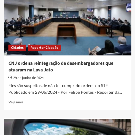
no
fim
de
semana
Cidades
Reporter Cidadão
CNJ ordena reintegração de desembargadores que
atuaram na Lava Jato
29 de junho de 2024
Eles são suspeitos de não ter cumprido ordens do STF
Publicado em 29/06/2024 - Por Felipe Pontes - Repórter da...
Read
Veja mais
more
about
CNJ
ordena
reintegração