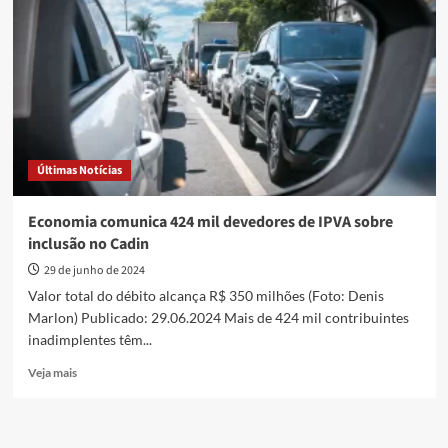
de
desembargadores
que
atuaram
na
Lava
Jato
Últimas Notícias
Economia comunica 424 mil devedores de IPVA sobre
inclusão no Cadin
29 de junho de 2024
Valor total do débito alcança R$ 350 milhões (Foto: Denis
Marlon) Publicado: 29.06.2024 Mais de 424 mil contribuintes
inadimplentes têm...
Read
Veja mais
more
about
Economia
comunica