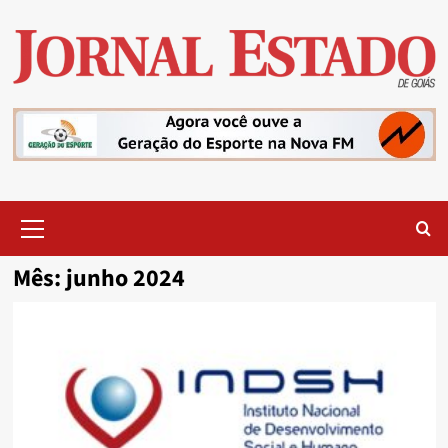
Skip
to
content
Primary
Menu
Mês:
junho 2024