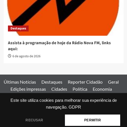
Destaques
Assista à programação de hoje da Rádio Nova FM, links
aqui:
6 de agosto de 2026
Últimas Notícias
Destaques
Reporter Cidadão
Geral
Edições impressas
Cidades
Política
Economia
Esportes
Este site utiliza cookies para melhorar sua experiência de
Comercial
Edições impressas
Expediente
Home
navegação.
GDPR
© 2026 Jornal Estado de Goiás. Todos os direitos reservados.
RECUSAR
PERMITIR