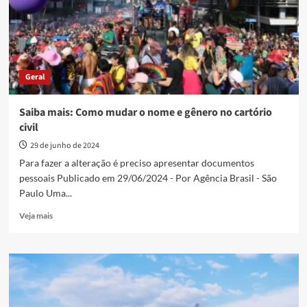
da
UPA
Dr.
Alair
Mafra
Andrade
Geral
Saiba mais: Como mudar o nome e gênero no cartório
civil
29 de junho de 2024
Para fazer a alteração é preciso apresentar documentos
pessoais Publicado em 29/06/2024 - Por Agência Brasil - São
Paulo Uma...
Read
Veja mais
more
about
Saiba
mais:
Como
mudar
o