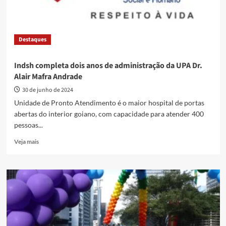
Destaques
Indsh completa dois anos de administração da UPA Dr.
Alair Mafra Andrade
30 de junho de 2024
Unidade de Pronto Atendimento é o maior hospital de portas
abertas do interior goiano, com capacidade para atender 400
pessoas...
Read
Veja mais
more
about
Indsh
completa
dois
anos
de
administração