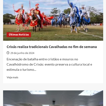
nome
e
gênero
no
cartório
civil
Últimas Notícias
Crixás realiza tradicionais Cavalhadas no fim de semana
29 de junho de 2024
Encenação de batalha entre cristãos e mouros no
Cavalhódromo de Crixás: evento preserva a cultura local e
estimula o turismo...
Read
Veja mais
more
about
Crixás
realiza
tradicionais
Cavalhadas