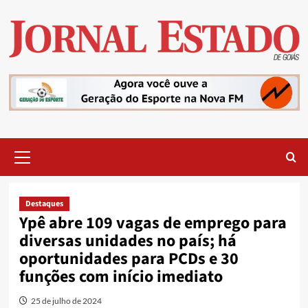
Skip
to
content
Primary
Menu
Destaques
Ypê abre 109 vagas de emprego para
diversas unidades no país; há
oportunidades para PCDs e 30
funções com início imediato
25 de julho de 2024