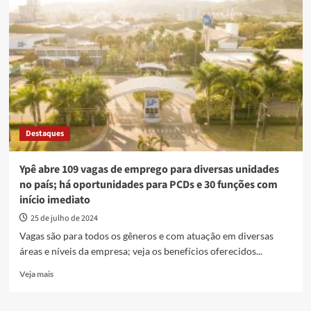
vagas
de
emprego
para
diversas
áreas
em
Goiânia
e
Anápolis
Destaques
Ypê abre 109 vagas de emprego para diversas unidades
no país; há oportunidades para PCDs e 30 funções com
início imediato
25 de julho de 2024
Vagas são para todos os gêneros e com atuação em diversas
áreas e níveis da empresa; veja os benefícios oferecidos...
Read
Veja mais
more
about