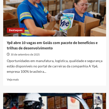
estágio
em
Goiás
Destaques
Ypê abre 10 vagas em Goiás com pacote de benefícios e
trilhas de desenvolvimento
30 de setembro de 2025
Oportunidades em manufatura, logística, qualidade e segurança
estão disponíveis no portal de carreiras da companhia A Ypê,
empresa 100% brasileira...
Read
Veja mais
more
about
Ypê
abre
10
vagas