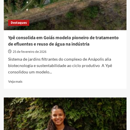
Destaques
Ypê consolida em Goiás modelo pioneiro de tratamento
de efluentes e reuso de água na indústria
25 de fevereiro de 2026
Sistema de jardins filtrantes do complexo de Anápolis alia
biotecnologia e sustentabilidade ao ciclo produtivo A Ypê
consolidou um modelo...
Read
Veja mais
more
about
Ypê
consolida
em
Goiás
modelo
pioneiro