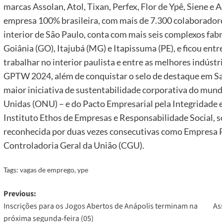
marcas Assolan, Atol, Tixan, Perfex, Flor de Ypê, Siene e
empresa 100% brasileira, com mais de 7.300 colaborador
interior de São Paulo, conta com mais seis complexos fabri
Goiânia (GO), Itajubá (MG) e Itapissuma (PE), e ficou ent
trabalhar no interior paulista e entre as melhores indústr
GPTW 2024, além de conquistar o selo de destaque em Sa
maior iniciativa de sustentabilidade corporativa do mun
Unidas (ONU) – e do Pacto Empresarial pela Integridade e
Instituto Ethos de Empresas e Responsabilidade Social, 
reconhecida por duas vezes consecutivas como Empresa 
Controladoria Geral da União (CGU).
Tags:
vagas de emprego
,
ype
Post
Previous:
Inscrições para os Jogos Abertos de Anápolis terminam na
As
navigation
próxima segunda-feira (05)