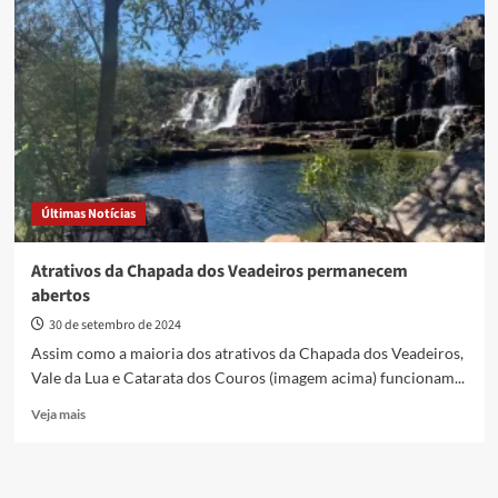
Dia:
Mafalda,
idosos
e
Outubro
Rosa
são
destaques
Últimas Notícias
Atrativos da Chapada dos Veadeiros permanecem
abertos
30 de setembro de 2024
Assim como a maioria dos atrativos da Chapada dos Veadeiros,
Vale da Lua e Catarata dos Couros (imagem acima) funcionam...
Read
Veja mais
more
about
Atrativos
da