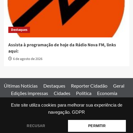
Destaques
Assista à programação de hoje da Rádio Nova FM, links
aqui:
6 de agosto de 2026
Últimas Notícias
Destaques
Reporter Cidadão
Geral
Edições impressas
Cidades
Política
Economia
Esportes
Este site utiliza cookies para melhorar sua experiência de
Comercial
Edições impressas
Expediente
Home
navegação.
GDPR
© 2026 Jornal Estado de Goiás. Todos os direitos reservados.
RECUSAR
PERMITIR