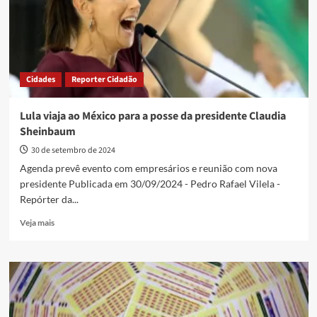
larvicida
a
seus
criadouros
Cidades
Reporter Cidadão
Lula viaja ao México para a posse da presidente Claudia
Sheinbaum
30 de setembro de 2024
Agenda prevê evento com empresários e reunião com nova
presidente Publicada em 30/09/2024 - Pedro Rafael Vilela -
Repórter da...
Read
Veja mais
more
about
Lula
viaja
ao
México
para