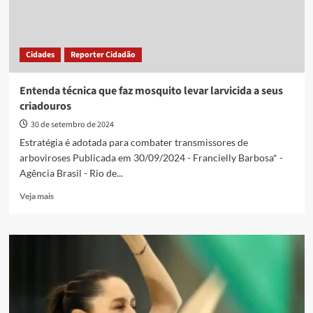
Cidades
Reporter Cidadão
Entenda técnica que faz mosquito levar larvicida a seus
criadouros
30 de setembro de 2024
Estratégia é adotada para combater transmissores de
arboviroses Publicada em 30/09/2024 - Francielly Barbosa* -
Agência Brasil - Rio de...
Read
Veja mais
more
about
Entenda
técnica
que
faz
mosquito
levar