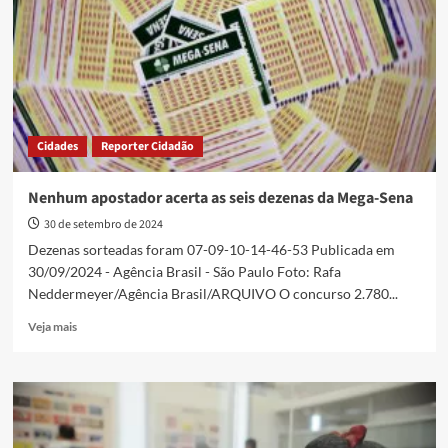
a
posse
da
presidente
Claudia
Sheinbaum
Cidades
Reporter Cidadão
Nenhum apostador acerta as seis dezenas da Mega-Sena
30 de setembro de 2024
Dezenas sorteadas foram 07-09-10-14-46-53 Publicada em
30/09/2024 - Agência Brasil - São Paulo Foto: Rafa
Neddermeyer/Agência Brasil/ARQUIVO O concurso 2.780...
Read
Veja mais
more
about
Nenhum
apostador
acerta
as