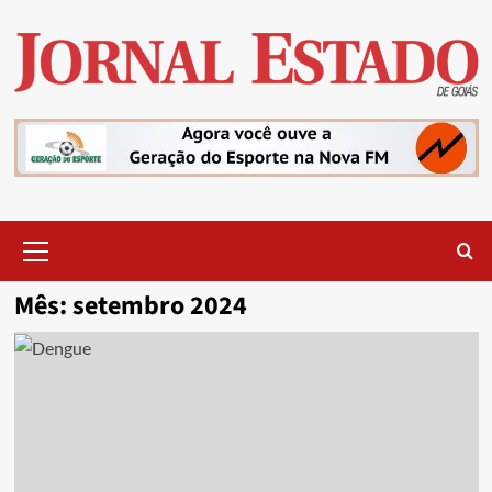
Skip
to
content
Primary
Menu
Mês:
setembro 2024