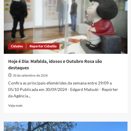
seis
dezenas
da
Mega-
Sena
Cidades
Reporter Cidadão
Hoje é Dia: Mafalda, idosos e Outubro Rosa são
destaques
30 de setembro de 2024
Confira as principais efemérides da semana entre 29/09 a
05/10 Publicada em 30/09/2024 - Edgard Matsuki - Repórter
da Agência...
Read
Veja mais
more
about
Hoje
é