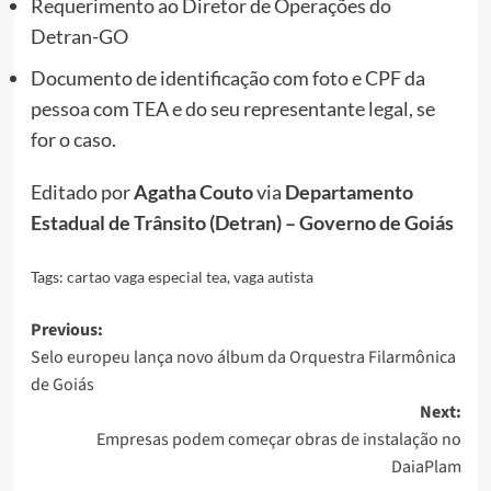
Requerimento ao Diretor de Operações do
Detran-GO
Documento de identificação com foto e CPF da
pessoa com TEA e do seu representante legal, se
for o caso.
Editado por
Agatha Couto
via
Departamento
Estadual de Trânsito (Detran) – Governo de Goiás
Tags:
cartao vaga especial tea
,
vaga autista
Post
Previous:
Selo europeu lança novo álbum da Orquestra Filarmônica
navigation
de Goiás
Next:
Empresas podem começar obras de instalação no
DaiaPlam