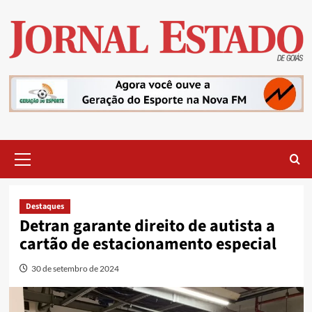
Skip
to
content
Primary
Menu
Destaques
Detran garante direito de autista a
cartão de estacionamento especial
30 de setembro de 2024