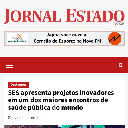
Skip
to
content
Primary
Menu
Destaques
SES apresenta projetos inovadores
em um dos maiores encontros de
saúde pública do mundo
17 de junho de 2025