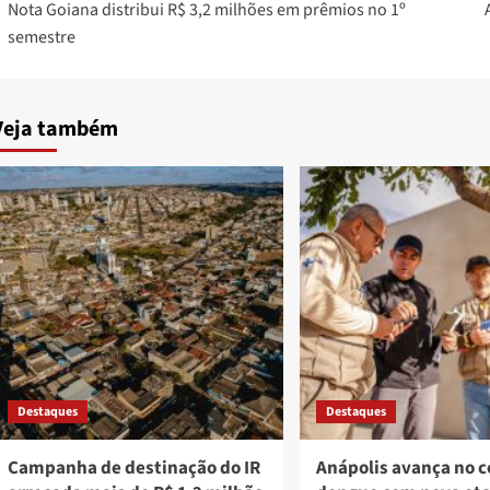
Nota Goiana distribui R$ 3,2 milhões em prêmios no 1º
navigation
semestre
Veja também
Destaques
Destaques
Campanha de destinação do IR
Anápolis avança no 