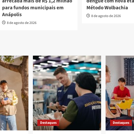
arrecada mais de R$ 1,2 milhão
dengue com nova et
para fundos municipais em
Método Wolbachia
Anápolis
8 de agosto de 2026
8 de agosto de 2026
Destaques
Destaques