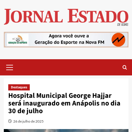
Skip
to
content
Primary
Menu
Destaques
Hospital Municipal George Hajjar
será inaugurado em Anápolis no dia
30 de julho
26 de julho de 2025