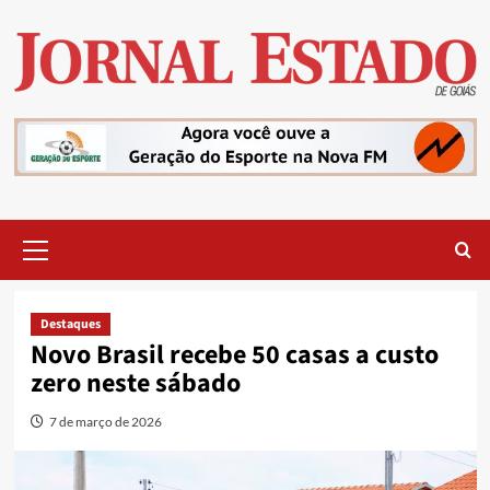
Skip
to
content
Primary
Menu
Destaques
Novo Brasil recebe 50 casas a custo
zero neste sábado
7 de março de 2026