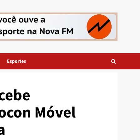
Esportes
ecebe
ocon Móvel
a