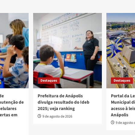
Destaques
Destaques
de
Prefeitura de Anápolis
Portal da L
nutenção de
divulga resultado do Ideb
Municipal d
elulares
2025; veja ranking
acesso à lei
bertas em
Anápolis
9 de agosto de 2026
9 de agosto 