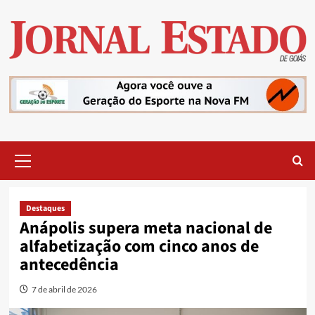
Skip
to
content
Primary
Menu
Destaques
Anápolis supera meta nacional de
alfabetização com cinco anos de
antecedência
7 de abril de 2026